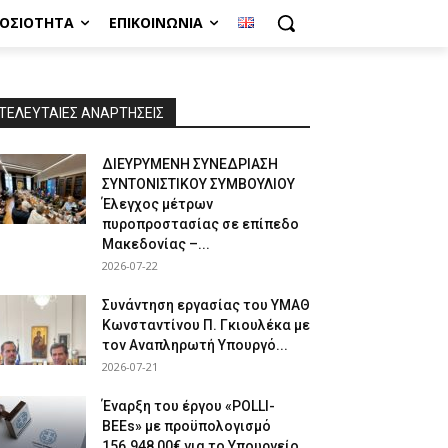
ΜΟΣΙΌΤΗΤΑ
ΕΠΙΚΟΙΝΩΝΊΑ
ΤΕΛΕΥΤΑΙΕΣ ΑΝΑΡΤΗΣΕΙΣ
ΔΙΕΥΡΥΜΕΝΗ ΣΥΝΕΔΡΙΑΣΗ
ΣΥΝΤΟΝΙΣΤΙΚΟΥ ΣΥΜΒΟΥΛΙΟΥ
Έλεγχος μέτρων
πυροπροστασίας σε επίπεδο
Μακεδονίας –...
2026-07-22
Συνάντηση εργασίας του ΥΜΑΘ
Κωνσταντίνου Π. Γκιουλέκα με
τον Αναπληρωτή Υπουργό...
2026-07-21
Έναρξη του έργου «POLLI-
BEEs» με προϋπολογισμό
156.948,00€ για το Υπουργείο