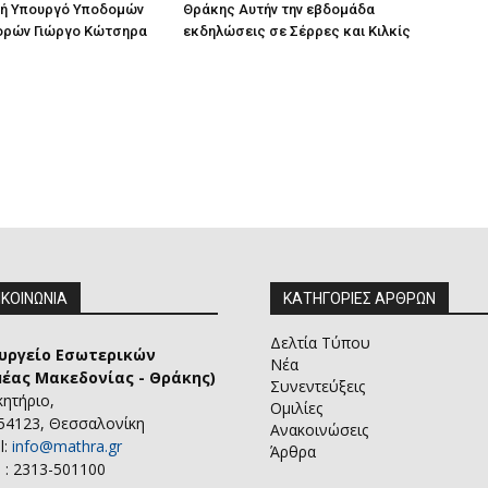
ή Υπουργό Υποδομών
Θράκης Αυτήν την εβδομάδα
ορών Γιώργο Κώτσηρα
εκδηλώσεις σε Σέρρες και Κιλκίς
ΙΚΟΙΝΩΝΙΑ
ΚΑΤΗΓΟΡΙΕΣ ΑΡΘΡΩΝ
Δελτία Τύπου
υργείο Εσωτερικών
Νέα
μέας Μακεδονίας - Θράκης)
Συνεντεύξεις
κητήριο,
Ομιλίες
 54123, Θεσσαλονίκη
Ανακοινώσεις
l:
info@mathra.gr
Άρθρα
 : 2313-501100