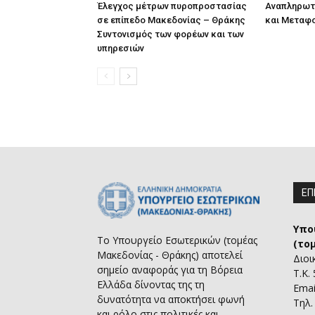
Έλεγχος μέτρων πυροπροστασίας
Αναπληρωτ
σε επίπεδο Μακεδονίας – Θράκης
και Μεταφ
Συντονισμός των φορέων και των
υπηρεσιών
ΕΠ
Υπο
Το Υπουργείο Εσωτερικών (τομέας
(το
Μακεδονίας - Θράκης) αποτελεί
Διοι
σημείο αναφοράς για τη Βόρεια
Τ.Κ.
Ελλάδα δίνοντας της τη
Emai
δυνατότητα να αποκτήσει φωνή
Τηλ.
και ρόλο στις πολιτικές και