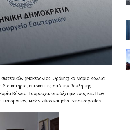
 Εσωτερικών (Μακεδονίας-Θράκης) κα Μαρία Κόλλια-
 διοικητήριο, επισκέπτες από την βουλή της
αρία Κόλλια-Τσαρουχά, υποδέχτηκε τους κ.κ.: Πωλ
 Dimopoulos, Nick Staikos και John Pandazopoulos.