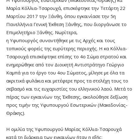
H Υφυπουργός Εσωτερικών (Μακεδονίας-Θράκης) κα
Μαρία Κόλλια-Τσαρουχά, επισκέφτηκε την Τετάρτη 22
Μαρτίου 2017 την Ξάνθη, όπου εγκαινίασε την 5η
Πανελλήνια Γενική Έκθεση Ξάνθης, που διοργάνωσε το
Επιμελητήριο Ξάνθης. Νωρίτερα,
η Υφυπουργός συναντήθηκε με τις Αρχές και τους
τοπικούς φορείς της ευρύτερης περιοχής. Η κα Κόλλια-
Τσαρουχά επισκέφτηκε επίσης το 4ο Σώμα στρατού και
ενημερώθηκε από τον Διοικητή Αντιστράτηγο Γεώργιο
Καμπά για το έργο του 4ου Σώματος, μίλησε με όλα τα
ακριτικά φυλάκια και μετέφερε προς τα στελέχη τους το
σεβασμό και τις ευχαριστίες του ελληνικού λαού. Μετά το
πέρας των εγκαινίων της Έκθεσης, ακολούθησε δεξίωση
προς τιμήν της Υφυπουργού Εσωτερικών (Μακεδονίας-
Θράκης).
Η ομιλία της Υφυπουργού Μαρίας Κόλλια-Τσαρουχά
κατά τη διάρκεια των εγκαινίων ήταν η εξής: