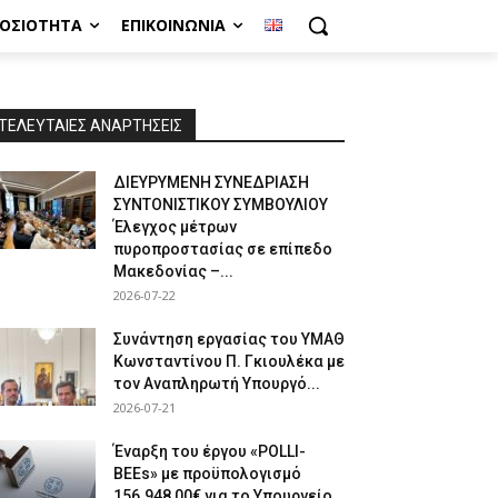
ΜΟΣΙΌΤΗΤΑ
ΕΠΙΚΟΙΝΩΝΊΑ
ΤΕΛΕΥΤΑΙΕΣ ΑΝΑΡΤΗΣΕΙΣ
ΔΙΕΥΡΥΜΕΝΗ ΣΥΝΕΔΡΙΑΣΗ
ΣΥΝΤΟΝΙΣΤΙΚΟΥ ΣΥΜΒΟΥΛΙΟΥ
Έλεγχος μέτρων
πυροπροστασίας σε επίπεδο
Μακεδονίας –...
2026-07-22
Συνάντηση εργασίας του ΥΜΑΘ
Κωνσταντίνου Π. Γκιουλέκα με
τον Αναπληρωτή Υπουργό...
2026-07-21
Έναρξη του έργου «POLLI-
BEEs» με προϋπολογισμό
156.948,00€ για το Υπουργείο