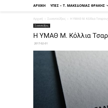
ΑΡΧΙΚΉ
ΥΠΕΣ – Τ. ΜΑΚΕΔΟΝΊΑΣ ΘΡΆΚΗΣ
Αρχική
Συνεντεύξεις
Η ΥΜΑΘ Μ. Κόλλια Τσαρουχά
Συνεντεύξεις
Η ΥΜΑΘ Μ. Κόλλια Τσαρο
2017-02-01