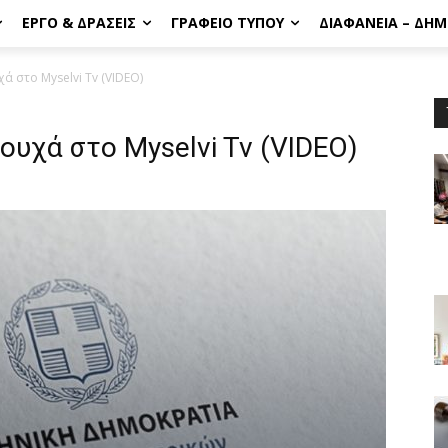
ΈΡΓΟ & ΔΡΆΣΕΙΣ
ΓΡΑΦΕΊΟ ΤΎΠΟΥ
ΔΙΑΦΆΝΕΙΑ – ΔΗ
 στο Myselvi Tv (VIDEO)
υχά στο Myselvi Tv (VIDEO)