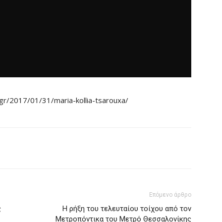
gr/2017/01/31/maria-kollia-tsarouxa/
Επόμενο άρθρο
ς
H ρήξη του τελευταίου τοίχου από τον
Μετροπόντικα του Μετρό Θεσσαλονίκης