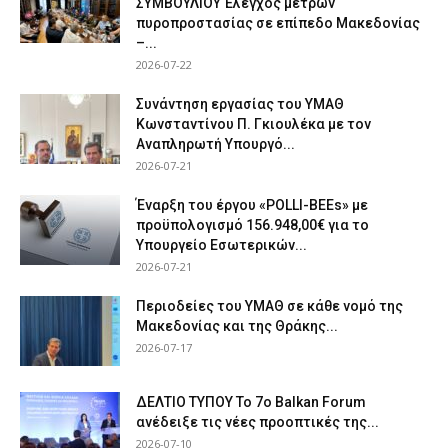
ΣΥΜΒΟΥΛΙΟΥ Έλεγχος μέτρων
πυροπροστασίας σε επίπεδο Μακεδονίας
–...
2026-07-22
Συνάντηση εργασίας του ΥΜΑΘ
Κωνσταντίνου Π. Γκιουλέκα με τον
Αναπληρωτή Υπουργό...
2026-07-21
Έναρξη του έργου «POLLI-BEEs» με
προϋπολογισμό 156.948,00€ για το
Υπουργείο Εσωτερικών...
2026-07-21
Περιοδείες του ΥΜΑΘ σε κάθε νομό της
Μακεδονίας και της Θράκης...
2026-07-17
ΔΕΛΤΙΟ ΤΥΠΟΥ Το 7ο Balkan Forum
ανέδειξε τις νέες προοπτικές της...
2026-07-10