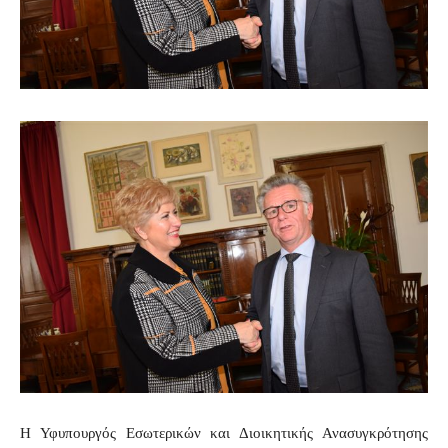
Η Υφυπουργός Εσωτερικών και Διοικητικής Ανασυγκρότησης