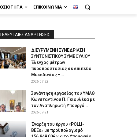
ΜΟΣΙΌΤΗΤΑ
ΕΠΙΚΟΙΝΩΝΊΑ
ΤΕΛΕΥΤΑΙΕΣ ΑΝΑΡΤΗΣΕΙΣ
ΔΙΕΥΡΥΜΕΝΗ ΣΥΝΕΔΡΙΑΣΗ
ΣΥΝΤΟΝΙΣΤΙΚΟΥ ΣΥΜΒΟΥΛΙΟΥ
Έλεγχος μέτρων
πυροπροστασίας σε επίπεδο
Μακεδονίας –...
2026-07-22
Συνάντηση εργασίας του ΥΜΑΘ
Κωνσταντίνου Π. Γκιουλέκα με
τον Αναπληρωτή Υπουργό...
2026-07-21
Έναρξη του έργου «POLLI-
BEEs» με προϋπολογισμό
156.948,00€ για το Υπουργείο