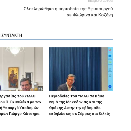
Επόμενο άρθρο
Ολοκληρώθηκε η περιοδεία της Υφυπουργού
σε Φλώρινα και Κοζάνη
Ν ΣΥΝΤΑΚΤΗ
 εργασίας του ΥΜΑΘ
Περιοδείες του ΥΜΑΘ σε κάθε
ου Π. Γκιουλέκα με τον
νομό της Μακεδονίας και της
ή Υπουργό Υποδομών
Θράκης Αυτήν την εβδομάδα
ορών Γιώργο Κώτσηρα
εκδηλώσεις σε Σέρρες και Κιλκίς