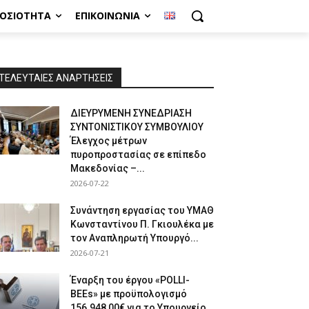
ΜΟΣΙΌΤΗΤΑ
ΕΠΙΚΟΙΝΩΝΊΑ
ΤΕΛΕΥΤΑΙΕΣ ΑΝΑΡΤΗΣΕΙΣ
ΔΙΕΥΡΥΜΕΝΗ ΣΥΝΕΔΡΙΑΣΗ
ΣΥΝΤΟΝΙΣΤΙΚΟΥ ΣΥΜΒΟΥΛΙΟΥ
Έλεγχος μέτρων
πυροπροστασίας σε επίπεδο
Μακεδονίας –...
2026-07-22
Συνάντηση εργασίας του ΥΜΑΘ
Κωνσταντίνου Π. Γκιουλέκα με
τον Αναπληρωτή Υπουργό...
2026-07-21
Έναρξη του έργου «POLLI-
BEEs» με προϋπολογισμό
156.948,00€ για το Υπουργείο