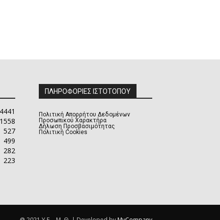
ΠΛΗΡΟΦΟΡΙΕΣ ΙΣΤΟΤΟΠΟΥ
4441
Πολιτική Απορρήτου Δεδομένων
1558
Προσωπικού Χαρακτήρα
Δήλωση Προσβασιμότητας
527
Πολιτική Cookies
499
282
223
@ 2021 Υ.Ε. - Μ. Θ. | Developed by
MyCompany