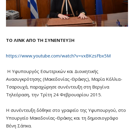
ΤΟ ΛΙΝΚ ΑΠΟ ΤΗ ΣΥΝΕΝΤΕΥΞΗ
https
://
www
.
youtube
.
com
/
watch
?
v
=
vxBKzsFbx
5
M
Η Υφυπουργός Εσωτερικών και Διοικητικής
Ανασυγκρότησης (Μακεδονίας-Θράκης), Μαρία Κόλλια-
Τσαρουχά, παραχώρησε συνέντευξη στη Βεργίνα
Τηλεόραση, την Τρίτη 24 Φεβρουαρίου 2015.
Η συνέντευξη δόθηκε στο γραφείο της Υφυπουργού, στο
Υπουργείο Μακεδονίας-Θράκης και τη δημοσιογράφο
Βένη Σάπκα.