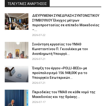
ΤΕΛΕΥΤΑΙΕΣ ΑΝΑΡΤΗΣΕΙΣ
ΔΙΕΥΡΥΜΕΝΗ ΣΥΝΕΔΡΙΑΣΗ ΣΥΝΤΟΝΙΣΤΙΚΟΥ
ΣΥΜΒΟΥΛΙΟΥ Έλεγχος μέτρων
πυροπροστασίας σε επίπεδο Μακεδονίας
–...
2026-07-22
Συνάντηση εργασίας του ΥΜΑΘ
Κωνσταντίνου Π. Γκιουλέκα με τον
Αναπληρωτή Υπουργό...
2026-07-21
Έναρξη του έργου «POLLI-BEEs» με
προϋπολογισμό 156.948,00€ για το
Υπουργείο Εσωτερικών...
2026-07-21
Περιοδείες του ΥΜΑΘ σε κάθε νομό της
Μακεδονίας και της Θράκης...
2026-07-17