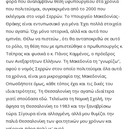
φορά που αναλαμβάνω θέση υφυπουργείου στα χρόνια
που πολιτεύομαι, συγκεκριμένα από το 2000 που
εκλέγομαι στο νομό Σερρών. Το Υπουργείο Μακεδονίας-
Θράκης είναι εντυπωσιακό για μένα. Έχει πολλά στοιχεία
που αγαπώ. Όχι μόνο Ιστορικά, αλλά και αυτά που
εμπνέει. Θέλω να πιστεύω , ότι θα ανταποκριθώ σε αυτό
το ρόλο, τη θέση που με εμπιστεύθηκε ο πρωθυπουργός κ.
Τσίπρας και φυσικά ο κ. Πάνος Καμμένος, ο πρόεδρος
των Ανεξαρτήτων Ελλήνων. Τη Μακεδονία τη ‘’γνωρίζω’’,
αφού ο νομός Σερρών στον οποίο πολιτεύομαι όλα αυτά
τα χρόνια, είναι μια μικρογραφία της Μακεδονίας.
Οπωσδήποτε όμως, κάθε τόπος έχει και τις δικές του
ιδιαιτερότητες. Τη Θεσσαλονίκη την αγαπώ ιδιαίτερα
γιατί σπούδασα εδώ. Τελείωσα τη Νομική Σχολή, την
άφησα τη Θεσσαλονίκη το 1983 και την ξαναβρίσκω
τώρα. Σίγουρα είναι αλλαγμένη, αλλά μου θυμίζει την
παλιά Θεσσαλονίκη των φοιτητικών μου χρόνων και
χαίρομαι πάρα πολύ γι’ αυτό.