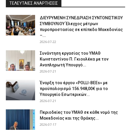
ΤΕΛΕΥΤΑΙΕΣ ΑΝΑΡΤΗΣΕΙΣ
ΔΙΕΥΡΥΜΕΝΗ ΣΥΝΕΔΡΙΑΣΗ ΣΥΝΤΟΝΙΣΤΙΚΟΥ
ΣΥΜΒΟΥΛΙΟΥ Έλεγχος μέτρων
πυροπροστασίας σε επίπεδο Μακεδονίας
–...
2026-07-22
Συνάντηση εργασίας του ΥΜΑΘ
Κωνσταντίνου Π. Γκιουλέκα με τον
Αναπληρωτή Υπουργό...
2026-07-21
Έναρξη του έργου «POLLI-BEEs» με
προϋπολογισμό 156.948,00€ για το
Υπουργείο Εσωτερικών...
2026-07-21
Περιοδείες του ΥΜΑΘ σε κάθε νομό της
Μακεδονίας και της Θράκης...
2026-07-17