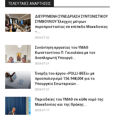
ΤΕΛΕΥΤΑΙΕΣ ΑΝΑΡΤΗΣΕΙΣ
ΔΙΕΥΡΥΜΕΝΗ ΣΥΝΕΔΡΙΑΣΗ ΣΥΝΤΟΝΙΣΤΙΚΟΥ
ΣΥΜΒΟΥΛΙΟΥ Έλεγχος μέτρων
πυροπροστασίας σε επίπεδο Μακεδονίας
–...
2026-07-22
Συνάντηση εργασίας του ΥΜΑΘ
Κωνσταντίνου Π. Γκιουλέκα με τον
Αναπληρωτή Υπουργό...
2026-07-21
Έναρξη του έργου «POLLI-BEEs» με
προϋπολογισμό 156.948,00€ για το
Υπουργείο Εσωτερικών...
2026-07-21
Περιοδείες του ΥΜΑΘ σε κάθε νομό της
Μακεδονίας και της Θράκης...
2026-07-17