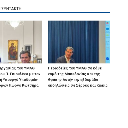
Ν ΣΥΝΤΑΚΤΗ
 εργασίας του ΥΜΑΘ
Περιοδείες του ΥΜΑΘ σε κάθε
ου Π. Γκιουλέκα με τον
νομό της Μακεδονίας και της
ή Υπουργό Υποδομών
Θράκης Αυτήν την εβδομάδα
ορών Γιώργο Κώτσηρα
εκδηλώσεις σε Σέρρες και Κιλκίς