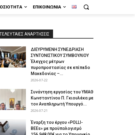
ΜΟΣΙΌΤΗΤΑ
ΕΠΙΚΟΙΝΩΝΊΑ
ΤΕΛΕΥΤΑΙΕΣ ΑΝΑΡΤΗΣΕΙΣ
ΔΙΕΥΡΥΜΕΝΗ ΣΥΝΕΔΡΙΑΣΗ
ΣΥΝΤΟΝΙΣΤΙΚΟΥ ΣΥΜΒΟΥΛΙΟΥ
Έλεγχος μέτρων
πυροπροστασίας σε επίπεδο
Μακεδονίας –...
2026-07-22
Συνάντηση εργασίας του ΥΜΑΘ
Κωνσταντίνου Π. Γκιουλέκα με
τον Αναπληρωτή Υπουργό...
2026-07-21
Έναρξη του έργου «POLLI-
BEEs» με προϋπολογισμό
156.948,00€ για το Υπουργείο