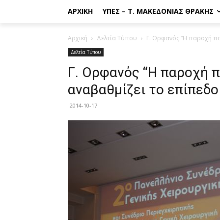
ΑΡΧΙΚΉ
ΥΠΕΣ – Τ. ΜΑΚΕΔΟΝΊΑΣ ΘΡΆΚΗΣ
Αρχική
Δελτία Τύπου
Γ. Ορφανός “Η παροχή ποι
Δελτία Τύπου
Γ. Ορφανός “Η παροχή 
αναβαθμίζει το επίπεδ
2014-10-17