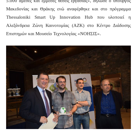
5.000 άμεσες και έμμεσες θέσεις εργασίας», δήλωσε ο υπουργός
Μακεδονίας και Θράκης ενώ αναφέρθηκε και στο πρόγραμμα
Thessaloniki
Smart
Up
Innovation
Hub
που υλοποιεί η
Αλεξάνδρεια Ζώνη Καινοτομίας (ΑΖΚ) στο Κέντρο Διάδοσης
Επιστημών και Μουσείο Τεχνολογίας «ΝΟΗΣΙΣ».