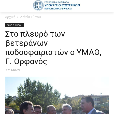
Αρχική
Δελτία Τύπου
Δελτία Τύπου
Στο πλευρό των
βετεράνων
ποδοσφαιριστών ο ΥΜΑΘ,
Γ. Ορφανός
2014-09-29