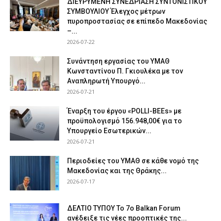
ΔΙΕΥΡΥΜΕΝΗ ΣΥΝΕΔΡΙΑΣΗ ΣΥΝΤΟΝΙΣΤΙΚΟΥ
ΣΥΜΒΟΥΛΙΟΥ Έλεγχος μέτρων
πυροπροστασίας σε επίπεδο Μακεδονίας
–...
2026-07-22
Συνάντηση εργασίας του ΥΜΑΘ
Κωνσταντίνου Π. Γκιουλέκα με τον
Αναπληρωτή Υπουργό...
2026-07-21
Έναρξη του έργου «POLLI-BEEs» με
προϋπολογισμό 156.948,00€ για το
Υπουργείο Εσωτερικών...
2026-07-21
Περιοδείες του ΥΜΑΘ σε κάθε νομό της
Μακεδονίας και της Θράκης...
2026-07-17
ΔΕΛΤΙΟ ΤΥΠΟΥ Το 7ο Balkan Forum
ανέδειξε τις νέες προοπτικές της...