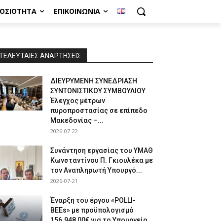
ΜΟΣΙΌΤΗΤΑ
ΕΠΙΚΟΙΝΩΝΊΑ
ΤΕΛΕΥΤΑΙΕΣ ΑΝΑΡΤΗΣΕΙΣ
ΔΙΕΥΡΥΜΕΝΗ ΣΥΝΕΔΡΙΑΣΗ
ΣΥΝΤΟΝΙΣΤΙΚΟΥ ΣΥΜΒΟΥΛΙΟΥ
Έλεγχος μέτρων
πυροπροστασίας σε επίπεδο
Μακεδονίας –...
2026-07-22
Συνάντηση εργασίας του ΥΜΑΘ
Κωνσταντίνου Π. Γκιουλέκα με
τον Αναπληρωτή Υπουργό...
2026-07-21
Έναρξη του έργου «POLLI-
BEEs» με προϋπολογισμό
156.948,00€ για το Υπουργείο