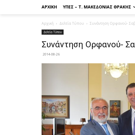
ΑΡΧΙΚΉ
ΥΠΕΣ – Τ. ΜΑΚΕΔΟΝΊΑΣ ΘΡΆΚΗΣ
Αρχική
Δελτία Τύπου
Συνάντηση Ορφανού- Σα
Δελτία Τύπου
Συνάντηση Ορφανού- Σ
2014-08-26