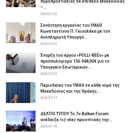
πυροπροστασίας σε επίπεδο Μακεδονίας
–...
2026-07-22
Συνάντηση εργασίας του ΥΜΑΘ
Κωνσταντίνου Π. Γκιουλέκα με τον
Αναπληρωτή Υπουργό...
2026-07-21
Έναρξη του έργου «POLLI-BEEs» με
προϋπολογισμό 156.948,00€ για το
Υπουργείο Εσωτερικών...
2026-07-21
Περιοδείες του ΥΜΑΘ σε κάθε νομό της
Μακεδονίας και της Θράκης...
2026-07-17
ΔΕΛΤΙΟ ΤΥΠΟΥ Το 7ο Balkan Forum
ανέδειξε τις νέες προοπτικές της...
2026-07-10