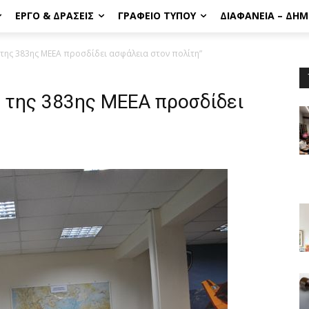
ΈΡΓΟ & ΔΡΆΣΕΙΣ
ΓΡΑΦΕΊΟ ΤΎΠΟΥ
ΔΙΑΦΆΝΕΙΑ – ΔΗ
της 383ης ΜΕΕΑ προσδίδει ασφάλεια στον πολίτη”
α της 383ης ΜΕΕΑ προσδίδει