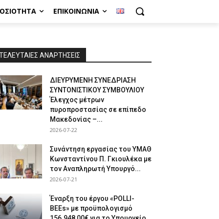
ΜΟΣΙΌΤΗΤΑ
ΕΠΙΚΟΙΝΩΝΊΑ
ΤΕΛΕΥΤΑΙΕΣ ΑΝΑΡΤΗΣΕΙΣ
ΔΙΕΥΡΥΜΕΝΗ ΣΥΝΕΔΡΙΑΣΗ
ΣΥΝΤΟΝΙΣΤΙΚΟΥ ΣΥΜΒΟΥΛΙΟΥ
Έλεγχος μέτρων
πυροπροστασίας σε επίπεδο
Μακεδονίας –...
2026-07-22
Συνάντηση εργασίας του ΥΜΑΘ
Κωνσταντίνου Π. Γκιουλέκα με
τον Αναπληρωτή Υπουργό...
2026-07-21
Έναρξη του έργου «POLLI-
BEEs» με προϋπολογισμό
156.948,00€ για το Υπουργείο