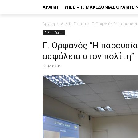
ΑΡΧΙΚΉ
ΥΠΕΣ – Τ. ΜΑΚΕΔΟΝΊΑΣ ΘΡΆΚΗΣ
Αρχική
Δελτία Τύπου
Γ. Ορφανός “Η παρουσία 
Δελτία Τύπου
Γ. Ορφανός “Η παρουσί
ασφάλεια στον πολίτη”
2014-07-11