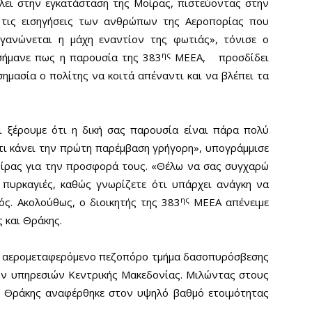
λει στην εγκατάσταση της Μοίρας, πιστεύοντας στην
ι τις εισηγήσεις των ανθρώπων της Αεροπορίας που
γανώνεται η μάχη εναντίον της φωτιάς», τόνισε ο
ης
σήμανε πως η παρουσία της 383
ΜΕΕΑ, προσδίδει
σημασία ο πολίτης να κοιτά απέναντι και να βλέπει τα
ι ξέρουμε ότι η δική σας παρουσία είναι πάρα πολύ
ιότι κάνει την πρώτη παρέμβαση γρήγορη», υπογράμμισε
οίρας για την προσφορά τους. «Θέλω να σας συγχαρώ
ς πυρκαγιές, καθώς γνωρίζετε ότι υπάρχει ανάγκη να
ης
ός. Ακολούθως, ο διοικητής της 383
ΜΕΕΑ απένειμε
 και Θράκης.
το αερομεταφερόμενο πεζοπόρο τμήμα δασοπυρόσβεσης
ών υπηρεσιών Κεντρικής Μακεδονίας. Μιλώντας στους
ι Θράκης αναφέρθηκε στον υψηλό βαθμό ετοιμότητας