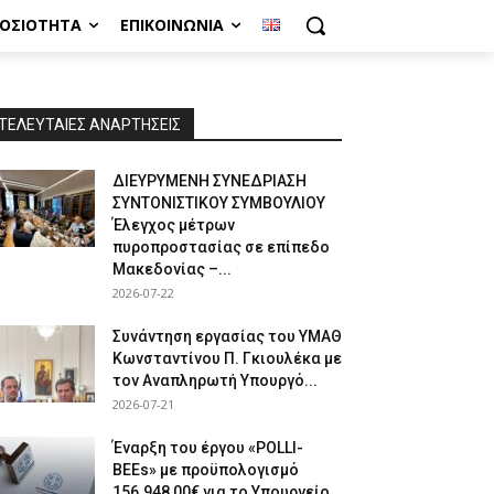
ΜΟΣΙΌΤΗΤΑ
ΕΠΙΚΟΙΝΩΝΊΑ
ΤΕΛΕΥΤΑΙΕΣ ΑΝΑΡΤΗΣΕΙΣ
ΔΙΕΥΡΥΜΕΝΗ ΣΥΝΕΔΡΙΑΣΗ
ΣΥΝΤΟΝΙΣΤΙΚΟΥ ΣΥΜΒΟΥΛΙΟΥ
Έλεγχος μέτρων
πυροπροστασίας σε επίπεδο
Μακεδονίας –...
2026-07-22
Συνάντηση εργασίας του ΥΜΑΘ
Κωνσταντίνου Π. Γκιουλέκα με
τον Αναπληρωτή Υπουργό...
2026-07-21
Έναρξη του έργου «POLLI-
BEEs» με προϋπολογισμό
156.948,00€ για το Υπουργείο