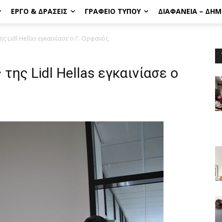
ΈΡΓΟ & ΔΡΆΣΕΙΣ
ΓΡΑΦΕΊΟ ΤΎΠΟΥ
ΔΙΑΦΆΝΕΙΑ – ΔΗ
ς Lidl Hellas εγκαινίασε ο Γ. Ορφανός
της Lidl Hellas εγκαινίασε ο