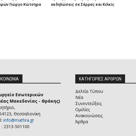
ορών Γιώργο Κώτσηρα
εκδηλώσεις σε Σέρρες και Κιλκίς
ΙΚΟΙΝΩΝΙΑ
ΚΑΤΗΓΟΡΙΕΣ ΑΡΘΡΩΝ
Δελτία Τύπου
υργείο Εσωτερικών
Νέα
μέας Μακεδονίας - Θράκης)
Συνεντεύξεις
κητήριο,
Ομιλίες
 54123, Θεσσαλονίκη
Ανακοινώσεις
l:
info@mathra.gr
Άρθρα
 : 2313-501100