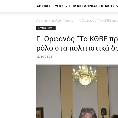
ΑΡΧΙΚΉ
ΥΠΕΣ – Τ. ΜΑΚΕΔΟΝΊΑΣ ΘΡΆΚΗΣ
Αρχική
Δελτία Τύπου
Γ. Ορφανός “Το ΚΘΒΕ πρέ
Δελτία Τύπου
Γ. Ορφανός “Το ΚΘΒΕ πρ
ρόλο στα πολιτιστικά 
2014-06-25