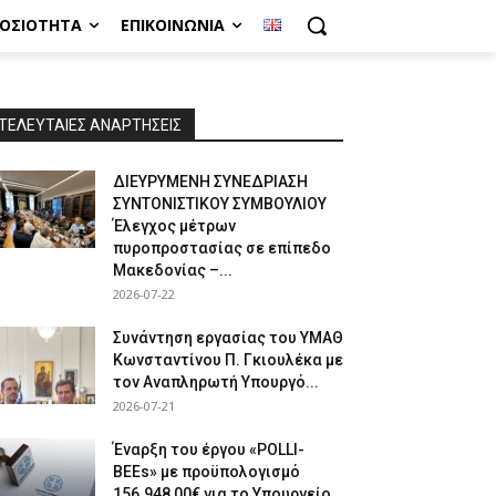
ΜΟΣΙΌΤΗΤΑ
ΕΠΙΚΟΙΝΩΝΊΑ
ΤΕΛΕΥΤΑΙΕΣ ΑΝΑΡΤΗΣΕΙΣ
ΔΙΕΥΡΥΜΕΝΗ ΣΥΝΕΔΡΙΑΣΗ
ΣΥΝΤΟΝΙΣΤΙΚΟΥ ΣΥΜΒΟΥΛΙΟΥ
Έλεγχος μέτρων
πυροπροστασίας σε επίπεδο
Μακεδονίας –...
2026-07-22
Συνάντηση εργασίας του ΥΜΑΘ
Κωνσταντίνου Π. Γκιουλέκα με
τον Αναπληρωτή Υπουργό...
2026-07-21
Έναρξη του έργου «POLLI-
BEEs» με προϋπολογισμό
156.948,00€ για το Υπουργείο