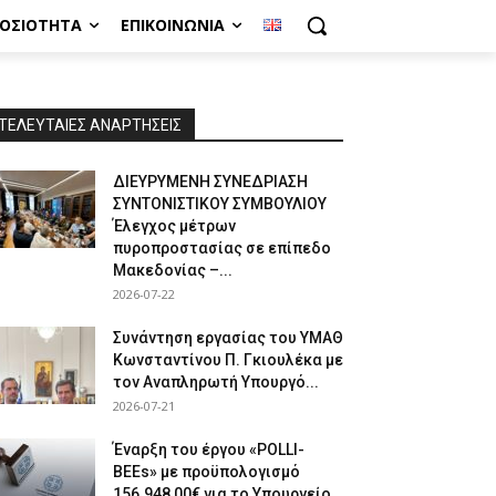
ΜΟΣΙΌΤΗΤΑ
ΕΠΙΚΟΙΝΩΝΊΑ
ΤΕΛΕΥΤΑΙΕΣ ΑΝΑΡΤΗΣΕΙΣ
ΔΙΕΥΡΥΜΕΝΗ ΣΥΝΕΔΡΙΑΣΗ
ΣΥΝΤΟΝΙΣΤΙΚΟΥ ΣΥΜΒΟΥΛΙΟΥ
Έλεγχος μέτρων
πυροπροστασίας σε επίπεδο
Μακεδονίας –...
2026-07-22
Συνάντηση εργασίας του ΥΜΑΘ
Κωνσταντίνου Π. Γκιουλέκα με
τον Αναπληρωτή Υπουργό...
2026-07-21
Έναρξη του έργου «POLLI-
BEEs» με προϋπολογισμό
156.948,00€ για το Υπουργείο