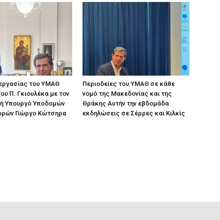
 εργασίας του ΥΜΑΘ
Περιοδείες του ΥΜΑΘ σε κάθε
ου Π. Γκιουλέκα με τον
νομό της Μακεδονίας και της
ή Υπουργό Υποδομών
Θράκης Αυτήν την εβδομάδα
ορών Γιώργο Κώτσηρα
εκδηλώσεις σε Σέρρες και Κιλκίς