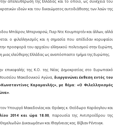
την απελευθέρωση της Ελλάδας και το οποίο, ως συνέχεια του
κρατικών ιδεών και του δικαιώματος αυτοδιάθεσης των λαών της
όρδου Μπάϊρον, Μπερναρσώ, Πιερ Ντε Κουμπερτέν και άλλων, αλλά
νύεται ο φιλελληνισμός και η σημασία που απέδιδαν κορυφαίοι
στην προσφορά του αρχαίου ελληνικού πολιτισμού στην Ευρώπη,
η μιας ελεύθερης Ελλάδας ως αναπόσπαστο τμήμα της Ευρώπης.
ην επικεφαλής της Κ.Ο. της Νέας Δημοκρατίας στο Ευρωπαϊκό
α Μουσείου Μακεδονικού Αγώνα,
διοργανώνει έκθεση εντός του
«Κωνσταντίνος Καραμανλής», με θέμα: «Ο Φιλελληνισμός
ώνα»
.
 τον Υπουργό Μακεδονίας και Θράκης κ. Θεόδωρο Καράογλου και
λίου 2014 και ώρα 18.00
, παρουσία της Αντιπροέδρου της
εμελιωδών Δικαιωμάτων και Ιθαγένειας κας. Βίβιαν Ρέντινγκ.