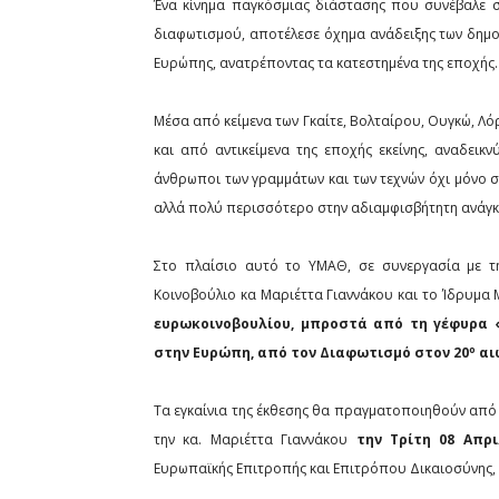
Ένα κίνημα παγκόσμιας διάστασης που συνέβαλε σ
διαφωτισμού, αποτέλεσε όχημα ανάδειξης των δημο
Ευρώπης, ανατρέποντας τα κατεστημένα της εποχής.
Μέσα από κείμενα των Γκαίτε, Βολταίρου, Ουγκώ, Λ
και από αντικείμενα της εποχής εκείνης, αναδεικ
άνθρωποι των γραμμάτων και των τεχνών όχι μόνο 
αλλά πολύ περισσότερο στην αδιαμφισβήτητη ανάγκ
Στο πλαίσιο αυτό το ΥΜΑΘ, σε συνεργασία με τ
Κοινοβούλιο κα Μαριέττα Γιαννάκου και το Ίδρυμ
ευρωκοινοβουλίου, μπροστά από τη γέφυρα 
ο
στην Ευρώπη, από τον Διαφωτισμό στον 20
αι
Τα εγκαίνια της έκθεσης θα πραγματοποιηθούν από
την κα. Μαριέττα Γιαννάκου
την Τρίτη 08 Απρι
Ευρωπαϊκής Επιτροπής και Επιτρόπου Δικαιοσύνης, Θ