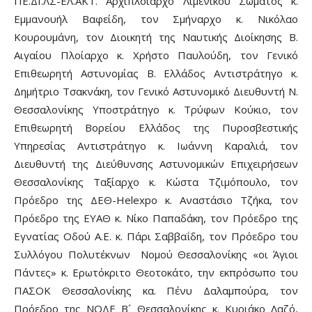
ΠΕ.ΔΙ.ΛΣ-ΕΛ.ΑΚΤ. Αρχιπλοίαρχο Λιμενικού Σώματος κ.
Εμμανουήλ Βαφείδη, τον Σμήναρχο κ. Νικόλαο
Κουρουμάνη, τον Διοικητή της Ναυτικής Διοίκησης Β.
Αιγαίου Πλοίαρχο κ. Χρήστο Παυλούδη, τον Γενικό
Επιθεωρητή Αστυνομίας Β. Ελλάδος Αντιστράτηγο κ.
Δημήτριο Τσακνάκη, τον Γενικό Αστυνομικό Διευθυντή Ν.
Θεσσαλονίκης Υποστράτηγο κ. Τρύφων Κούκιο, τον
Επιθεωρητή Βορείου Ελλάδος της Πυροσβεστικής
Υπηρεσίας Αντιστράτηγο κ. Ιωάννη Καραλιά, τον
Διευθυντή της Διεύθυνσης Αστυνομικών Επιχειρήσεων
Θεσσαλονίκης Ταξίαρχο κ. Κώστα Τζιμόπουλο, τον
Πρόεδρο της ΔΕΘ-Helexpo κ. Αναστάσιο Τζήκα, τον
Πρόεδρο της ΕΥΑΘ κ. Νίκο Παπαδάκη, τον Πρόεδρο της
Εγνατίας Οδού Α.Ε. κ. Πάρι Σαββαΐδη, τον Πρόεδρο του
Συλλόγου Πολυτέκνων Νομού Θεσσαλονίκης «οι Άγιοι
Πάντες» κ. Ερωτόκριτο Θεοτοκάτο, την εκπρόσωπο του
ΠΑΣΟΚ Θεσσαλονίκης κα. Πένυ Δαλαμπούρα, τον
Πρόεδρο της ΝΟΔΕ Β´ Θεσσαλονίκης κ. Κυριάκο Λαζό,