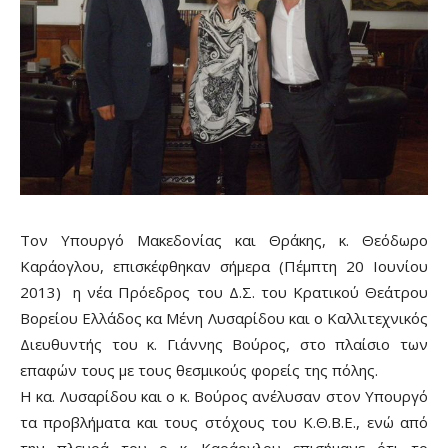
Τον Υπουργό Μακεδονίας και Θράκης, κ. Θεόδωρο
Καράογλου, επισκέφθηκαν σήμερα (Πέμπτη 20 Ιουνίου
2013) η νέα Πρόεδρος του Δ.Σ. του Κρατικού Θεάτρου
Βορείου Ελλάδος κα Μένη Λυσαρίδου και ο Καλλιτεχνικός
Διευθυντής του κ. Γιάννης Βούρος, στο πλαίσιο των
επαφών τους με τους θεσμικούς φορείς της πόλης.
Η κα. Λυσαρίδου και ο κ. Βούρος ανέλυσαν στον Υπουργό
τα προβλήματα και τους στόχους του Κ.Θ.Β.Ε., ενώ από
την πλευρά του ο κ. Καράογλου επισήμανε ότι το