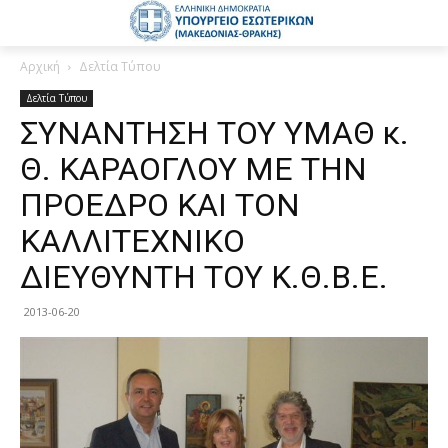
Αρχική
Δελτία Τύπου
Δελτία Τύπου
ΣΥΝΑΝΤΗΣΗ ΤΟΥ ΥΜΑΘ κ.
Θ. ΚΑΡΑΟΓΛΟΥ ΜΕ ΤΗΝ
ΠΡΟΕΔΡΟ ΚΑΙ ΤΟΝ
ΚΑΛΛΙΤΕΧΝΙΚΟ
ΔΙΕΥΘΥΝΤΗ ΤΟΥ Κ.Θ.Β.Ε.
2013-06-20