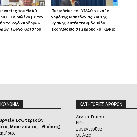
 εργασίας του ΥΜΑΘ
Περιοδείες του ΥΜΑΘ σε κάθε
ου Π. Γκιουλέκα με τον
νομό της Μακεδονίας και της
ή Υπουργό Υποδομών
Θράκης Αυτήν την εβδομάδα
ορών Γιώργο Κώτσηρα
εκδηλώσεις σε Σέρρες και Κιλκίς
ΙΚΟΙΝΩΝΙΑ
ΚΑΤΗΓΟΡΙΕΣ ΑΡΘΡΩΝ
Δελτία Τύπου
υργείο Εσωτερικών
Νέα
μέας Μακεδονίας - Θράκης)
Συνεντεύξεις
κητήριο,
Ομιλίες