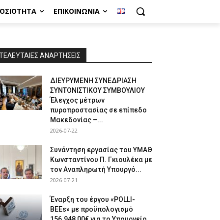
ΜΟΣΙΌΤΗΤΑ
ΕΠΙΚΟΙΝΩΝΊΑ
ΤΕΛΕΥΤΑΙΕΣ ΑΝΑΡΤΗΣΕΙΣ
ΔΙΕΥΡΥΜΕΝΗ ΣΥΝΕΔΡΙΑΣΗ
ΣΥΝΤΟΝΙΣΤΙΚΟΥ ΣΥΜΒΟΥΛΙΟΥ
Έλεγχος μέτρων
πυροπροστασίας σε επίπεδο
Μακεδονίας –...
2026-07-22
Συνάντηση εργασίας του ΥΜΑΘ
Κωνσταντίνου Π. Γκιουλέκα με
τον Αναπληρωτή Υπουργό...
2026-07-21
Έναρξη του έργου «POLLI-
BEEs» με προϋπολογισμό
156.948,00€ για το Υπουργείο