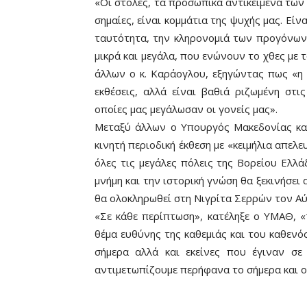
«Οι στολές, τα προσωπικά αντικείμενα τω
σημαίες, είναι κομμάτια της ψυχής μας. Είν
ταυτότητα, την κληρονομιά των προγόνων μ
μικρά και μεγάλα, που ενώνουν το χθες με 
άλλων ο κ. Καράογλου, εξηγώντας πως «η 
εκθέσεις, αλλά είναι βαθιά ριζωμένη στι
οποίες μας μεγάλωσαν οι γονείς μας».
Μεταξύ άλλων ο Υπουργός Μακεδονίας κα
κινητή περιοδική έκθεση με «κειμήλια απελ
όλες τις μεγάλες πόλεις της Βορείου Ελλά
μνήμη και την ιστορική γνώση θα ξεκινήσε
θα ολοκληρωθεί στη Νιγρίτα Σερρών τον Α
«Σε κάθε περίπτωση», κατέληξε ο ΥΜΑΘ, «
θέμα ευθύνης της καθεμιάς και του καθενό
σήμερα αλλά και εκείνες που έγιναν σε
αντιμετωπίζουμε περήφανα το σήμερα και ο