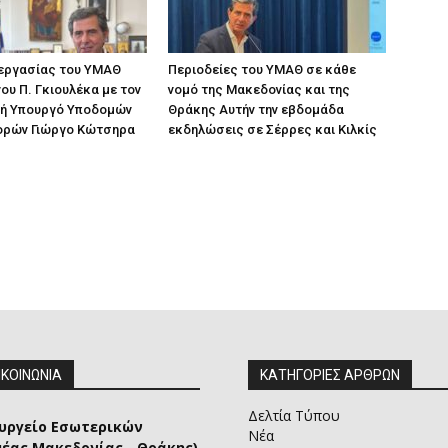
 εργασίας του ΥΜΑΘ
Περιοδείες του ΥΜΑΘ σε κάθε
ου Π. Γκιουλέκα με τον
νομό της Μακεδονίας και της
ή Υπουργό Υποδομών
Θράκης Αυτήν την εβδομάδα
ορών Γιώργο Κώτσηρα
εκδηλώσεις σε Σέρρες και Κιλκίς
ΙΚΟΙΝΩΝΙΑ
ΚΑΤΗΓΟΡΙΕΣ ΑΡΘΡΩΝ
Δελτία Τύπου
υργείο Εσωτερικών
Νέα
μέας Μακεδονίας - Θράκης)