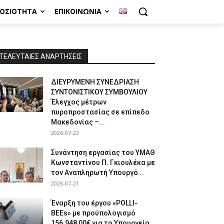
ΜΟΣΙΌΤΗΤΑ
ΕΠΙΚΟΙΝΩΝΊΑ
ΤΕΛΕΥΤΑΙΕΣ ΑΝΑΡΤΗΣΕΙΣ
ΔΙΕΥΡΥΜΕΝΗ ΣΥΝΕΔΡΙΑΣΗ
ΣΥΝΤΟΝΙΣΤΙΚΟΥ ΣΥΜΒΟΥΛΙΟΥ
Έλεγχος μέτρων
πυροπροστασίας σε επίπεδο
Μακεδονίας –...
2026-07-22
Συνάντηση εργασίας του ΥΜΑΘ
Κωνσταντίνου Π. Γκιουλέκα με
τον Αναπληρωτή Υπουργό...
2026-07-21
Έναρξη του έργου «POLLI-
BEEs» με προϋπολογισμό
156.948,00€ για το Υπουργείο