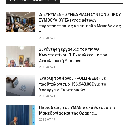
ΤΕΛΕΥΤΑΙΕΣ ΑΝΑΡΤΗΣΕΙΣ
ΔΙΕΥΡΥΜΕΝΗ ΣΥΝΕΔΡΙΑΣΗ ΣΥΝΤΟΝΙΣΤΙΚΟΥ
ΣΥΜΒΟΥΛΙΟΥ Έλεγχος μέτρων
πυροπροστασίας σε επίπεδο Μακεδονίας
–...
2026-07-22
Συνάντηση εργασίας του ΥΜΑΘ
Κωνσταντίνου Π. Γκιουλέκα με τον
Αναπληρωτή Υπουργό...
2026-07-21
Έναρξη του έργου «POLLI-BEEs» με
προϋπολογισμό 156.948,00€ για το
Υπουργείο Εσωτερικών...
2026-07-21
Περιοδείες του ΥΜΑΘ σε κάθε νομό της
Μακεδονίας και της Θράκης...
2026-07-17