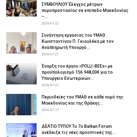
ΣΥΜΒΟΥΛΙΟΥ Έλεγχος μέτρων
πυροπροστασίας σε επίπεδο Μακεδονίας
–...
2026-07-22
Συνάντηση εργασίας του ΥΜΑΘ
Κωνσταντίνου Π. Γκιουλέκα με τον
Αναπληρωτή Υπουργό...
2026-07-21
Έναρξη του έργου «POLLI-BEEs» με
προϋπολογισμό 156.948,00€ για το
Υπουργείο Εσωτερικών...
2026-07-21
Περιοδείες του ΥΜΑΘ σε κάθε νομό της
Μακεδονίας και της Θράκης...
2026-07-17
ΔΕΛΤΙΟ ΤΥΠΟΥ Το 7ο Balkan Forum
ανέδειξε τις νέες προοπτικές της...