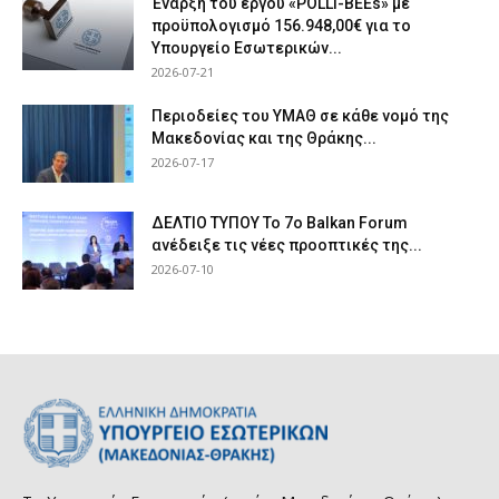
Έναρξη του έργου «POLLI-BEEs» με
προϋπολογισμό 156.948,00€ για το
Υπουργείο Εσωτερικών...
2026-07-21
Περιοδείες του ΥΜΑΘ σε κάθε νομό της
Μακεδονίας και της Θράκης...
2026-07-17
ΔΕΛΤΙΟ ΤΥΠΟΥ Το 7ο Balkan Forum
ανέδειξε τις νέες προοπτικές της...
2026-07-10