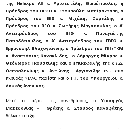
της Helexpo ΑΕ κ. Αριστοτέλης Θωμόπουλος, η
Πρόεδρος του ΟΡΣΘ κ. Σταυρούλα Μπαϊρακτάρη, ο
Πρόεδρος του ΕΕΘ κ. Μιχάλης Ζορπίδης, ο
Πρόεδρος του ΒΕΘ κ. Σωτήρης Μαγόπουλος, ο Α’
Αντιπρόεδρος του ΒΕΘ κ. Παναγιώτης
Παπαδόπουλος, ο Α´ Αντιπρόεδρος του ΕΒΕΘ κ.
Εμμανουήλ Βλαχογιάννης, ο Πρόεδρος του ΤΕΕ/ΤΚΜ
κ. Αναστάσιος Κονακλίδης, ο Δήμαρχος Μίκρας κ.
Θεόδωρος Γκουστίλης και ο επικεφαλής της Κ.Ε.Δ.
Θεσσαλονίκης κ. Αντώνης Αργιανιδης
ενώ από
πλευράς ΥΜΑΘ παρέστη και ο
Γ.Γ. του Υπουργείου κ.
Λουκάς Ανανίκας.
Μετά το πέρας της συνεδρίασης, ο
Υπουργός
Μακεδονίας – Θράκης κ. Σταύρος Καλαφάτης
,
δήλωσε τα εξής: