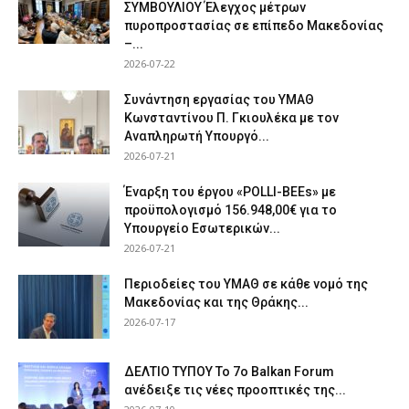
ΣΥΜΒΟΥΛΙΟΥ Έλεγχος μέτρων
πυροπροστασίας σε επίπεδο Μακεδονίας
–...
2026-07-22
Συνάντηση εργασίας του ΥΜΑΘ
Κωνσταντίνου Π. Γκιουλέκα με τον
Αναπληρωτή Υπουργό...
2026-07-21
Έναρξη του έργου «POLLI-BEEs» με
προϋπολογισμό 156.948,00€ για το
Υπουργείο Εσωτερικών...
2026-07-21
Περιοδείες του ΥΜΑΘ σε κάθε νομό της
Μακεδονίας και της Θράκης...
2026-07-17
ΔΕΛΤΙΟ ΤΥΠΟΥ Το 7ο Balkan Forum
ανέδειξε τις νέες προοπτικές της...