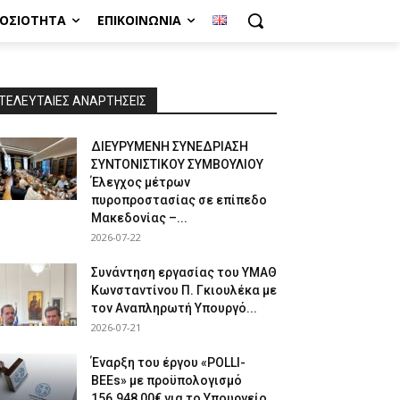
ΜΟΣΙΌΤΗΤΑ
ΕΠΙΚΟΙΝΩΝΊΑ
ΤΕΛΕΥΤΑΙΕΣ ΑΝΑΡΤΗΣΕΙΣ
ΔΙΕΥΡΥΜΕΝΗ ΣΥΝΕΔΡΙΑΣΗ
ΣΥΝΤΟΝΙΣΤΙΚΟΥ ΣΥΜΒΟΥΛΙΟΥ
Έλεγχος μέτρων
πυροπροστασίας σε επίπεδο
Μακεδονίας –...
2026-07-22
Συνάντηση εργασίας του ΥΜΑΘ
Κωνσταντίνου Π. Γκιουλέκα με
τον Αναπληρωτή Υπουργό...
2026-07-21
Έναρξη του έργου «POLLI-
BEEs» με προϋπολογισμό
156.948,00€ για το Υπουργείο