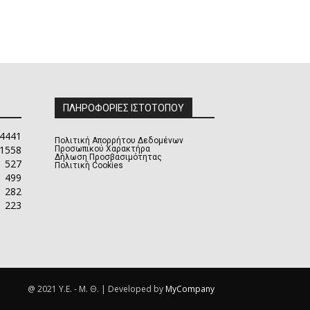
ΠΛΗΡΟΦΟΡΙΕΣ ΙΣΤΟΤΟΠΟΥ
4441
Πολιτική Απορρήτου Δεδομένων
1558
Προσωπικού Χαρακτήρα
Δήλωση Προσβασιμότητας
527
Πολιτική Cookies
499
282
223
@ 2021 Υ.Ε. - Μ. Θ. | Developed by
MyCompany