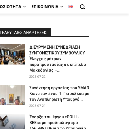
ΜΟΣΙΌΤΗΤΑ
ΕΠΙΚΟΙΝΩΝΊΑ
ΤΕΛΕΥΤΑΙΕΣ ΑΝΑΡΤΗΣΕΙΣ
ΔΙΕΥΡΥΜΕΝΗ ΣΥΝΕΔΡΙΑΣΗ
ΣΥΝΤΟΝΙΣΤΙΚΟΥ ΣΥΜΒΟΥΛΙΟΥ
Έλεγχος μέτρων
πυροπροστασίας σε επίπεδο
Μακεδονίας –...
2026-07-22
Συνάντηση εργασίας του ΥΜΑΘ
Κωνσταντίνου Π. Γκιουλέκα με
τον Αναπληρωτή Υπουργό...
2026-07-21
Έναρξη του έργου «POLLI-
BEEs» με προϋπολογισμό
156.948,00€ για το Υπουργείο