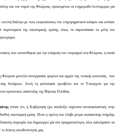
όλης και του νομού της Φλώρινας, προκειμένου να ενημερωθεί λεπτομερώς για
 εκτενή διάλογο με τους εκπροσώπους του επιχειρηματικού κόσμου και εστίασε
ικά συμπτώματα της οικονομικής κρίσης, όπως τα παρουσίασαν τα μέλη του
τηνοτρόφοι.
ροτάσεις που κατατέθηκαν για την ενίσχυση του τουρισμού στη Φλώρινα, η οποία
η Φλώρινα μοντέλο συνεργασίας φορέων και αρχών της τοπικής κοινωνίας,
που
εσης δυνάμεων. Αυτή τη φιλοσοφία πρεσβεύει και το Υπουργείο για την
πειτα προοπτικές ανάπτυξης της Βόρειας Ελλάδας.
αφάτης
τόνισε ότι, η Κυβέρνηση έχει αποδείξει ταχύτατα αντανακλαστικά, στην
διεθνή οικονομική κρίση. Ήταν η πρώτη που έλαβε μέτρα ουσιαστικής στήριξης
δύσκολη συγκυρία που δημιουργεί μία νέα πραγματικότητα, όλοι καλούμαστε να
 το δείκτη υπευθυνότητάς μας.