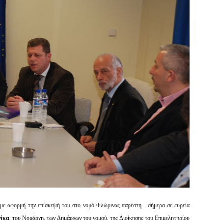
 με αφορμή την επίσκεψή του στο νομό Φλώρινας παρέστη
σήμερα σε ευρεία
νίκα
, του Νομάρχη, των Δημάρχων του νομού, της Διοίκησης του Επιμελητηρίου