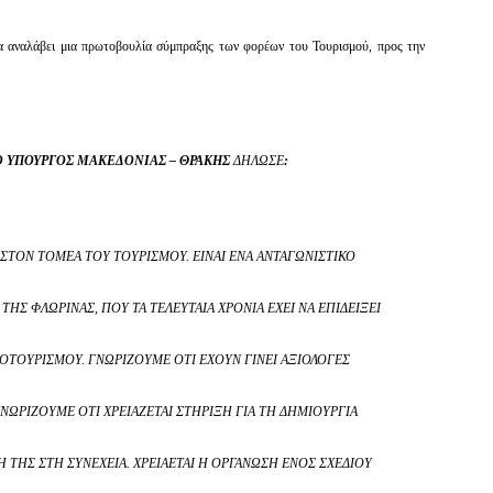
αναλάβει μια πρωτοβουλία σύμπραξης των φορέων του Τουρισμού, προς την
 ΥΠΟΥΡΓΌΣ ΜΑΚΕΔΟΝΊΑΣ – ΘΡΆΚΗΣ
ΔΉΛΩΣΕ
:
ΣΤΟΝ ΤΟΜΈΑ ΤΟΥ ΤΟΥΡΙΣΜΟΎ. ΕΊΝΑΙ ΈΝΑ ΑΝΤΑΓΩΝΙΣΤΙΚΌ
ΤΗΣ ΦΛΏΡΙΝΑΣ, ΠΟΥ ΤΑ ΤΕΛΕΥΤΑΊΑ ΧΡΌΝΙΑ ΈΧΕΙ ΝΑ ΕΠΙΔΕΊΞΕΙ
ΟΤΟΥΡΙΣΜΟΎ. ΓΝΩΡΊΖΟΥΜΕ ΌΤΙ ΈΧΟΥΝ ΓΊΝΕΙ ΑΞΙΌΛΟΓΕΣ
ΝΩΡΊΖΟΥΜΕ ΌΤΙ ΧΡΕΙΆΖΕΤΑΙ ΣΤΉΡΙΞΗ ΓΙΑ ΤΗ ΔΗΜΙΟΥΡΓΊΑ
 ΤΗΣ ΣΤΗ ΣΥΝΈΧΕΙΑ. ΧΡΕΙΆΕΤΑΙ Η ΟΡΓΆΝΩΣΗ ΕΝΌΣ ΣΧΕΔΊΟΥ