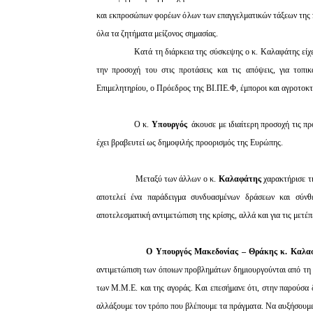
και εκπροσώπων φορέων όλων των επαγγελματικών τάξεων της π
όλα τα ζητήματα μείζονος σημασίας.
Κατά τη διάρκεια της σύσκεψης ο κ. Καλαφάτης είχε
την προσοχή του στις προτάσεις και τις απόψεις, για τοπ
Επιμελητηρίου, ο Πρόεδρος της ΒΙ.ΠΕ.Φ, έμποροι και αγροτοκ
Ο κ.
Υπουργός
άκουσε με ιδιαίτερη προσοχή τις π
έχει βραβευτεί ως δημοφιλής προορισμός της Ευρώπης.
Μεταξύ των άλλων ο κ.
Καλαφάτης
χαρακτήρισε τ
αποτελεί ένα παράδειγμα συνδυασμένων δράσεων και σύνθ
αποτελεσματική αντιμετώπιση της κρίσης, αλλά και για τις μετέ
Ο Υπουργός Μακεδονίας – Θράκης κ. Καλ
αντιμετώπιση των όποιων προβλημάτων δημιουργούνται από τη 
των Μ.Μ.Ε. και της αγοράς. Και επεσήμανε ότι, στην παρούσα 
αλλάξουμε τον τρόπο που βλέπουμε τα πράγματα. Να αυξήσουμε