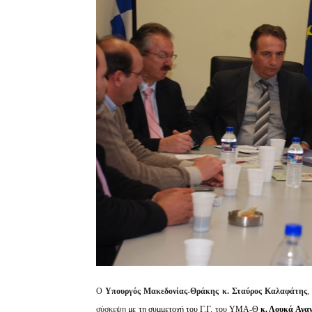
Ο
Υπουργός Μακεδονίας-Θράκης κ. Σταύρος Καλαφάτης
,
σύσκεψη
με τη συμμετοχή του Γ.Γ. του ΥΜΑ-Θ
κ. Λουκά Ανα