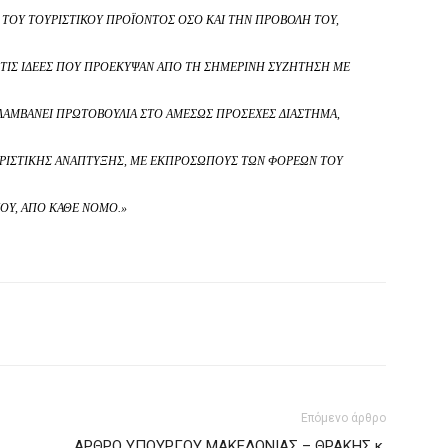
 ΤΟΥ ΤΟΥΡΙΣΤΙΚΟΎ ΠΡΟΪΌΝΤΟΣ ΌΣΟ ΚΑΙ ΤΗΝ ΠΡΟΒΟΛΉ ΤΟΥ,
ΑΙ ΤΙΣ ΙΔΈΕΣ ΠΟΥ ΠΡΟΈΚΥΨΑΝ ΑΠΌ ΤΗ ΣΗΜΕΡΙΝΉ ΣΥΖΉΤΗΣΗ ΜΕ
ΑΛΑΜΒΆΝΕΙ ΠΡΩΤΟΒΟΥΛΊΑ ΣΤΟ ΑΜΈΣΩΣ ΠΡΟΣΕΧΈΣ ΔΙΆΣΤΗΜΑ,
ΟΥΡΙΣΤΙΚΉΣ ΑΝΆΠΤΥΞΗΣ, ΜΕ ΕΚΠΡΟΣΏΠΟΥΣ ΤΩΝ ΦΟΡΈΩΝ ΤΟΥ
ΟΎ, ΑΠΌ ΚΆΘΕ ΝΟΜΌ.»
Επόμενο άρθρο
ΑΡΘΡΟ ΥΠΟΥΡΓΟΥ ΜΑΚΕΔΟΝΙΑΣ – ΘΡΑΚΗΣ κ.