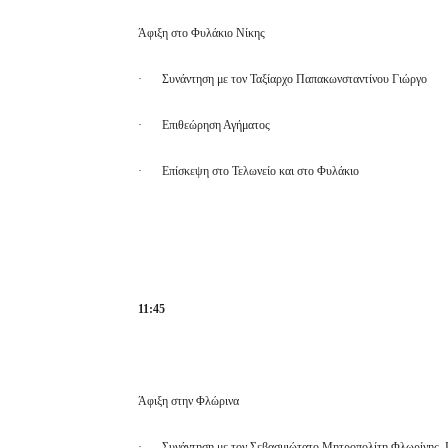
Άφιξη στο Φυλάκιο Νίκης
·
Συνάντηση με τον Ταξίαρχο Παπακωνσταντίνου Γιώργο
·
Επιθεώρηση Αγήματος
·
Επίσκεψη στο Τελωνείο και στο Φυλάκιο
11:45
Άφιξη στην Φλώρινα
·
Συνάντηση με τον Σεβασμιώτατο Μητροπολίτη Φλωρίνης, 