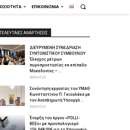
ΜΟΣΙΌΤΗΤΑ
ΕΠΙΚΟΙΝΩΝΊΑ
ΤΕΛΕΥΤΑΙΕΣ ΑΝΑΡΤΗΣΕΙΣ
ΔΙΕΥΡΥΜΕΝΗ ΣΥΝΕΔΡΙΑΣΗ
ΣΥΝΤΟΝΙΣΤΙΚΟΥ ΣΥΜΒΟΥΛΙΟΥ
Έλεγχος μέτρων
πυροπροστασίας σε επίπεδο
Μακεδονίας –...
2026-07-22
Συνάντηση εργασίας του ΥΜΑΘ
Κωνσταντίνου Π. Γκιουλέκα με
τον Αναπληρωτή Υπουργό...
2026-07-21
Έναρξη του έργου «POLLI-
BEEs» με προϋπολογισμό
156.948,00€ για το Υπουργείο