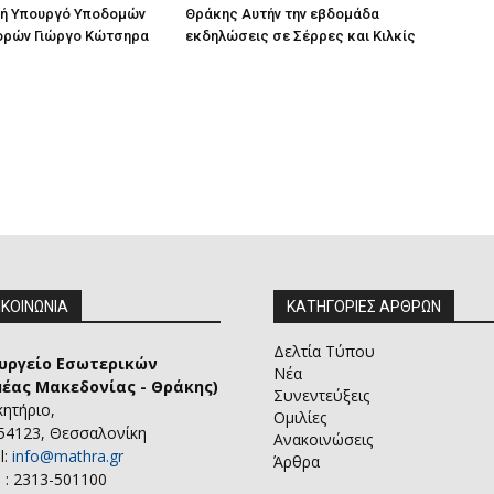
ή Υπουργό Υποδομών
Θράκης Αυτήν την εβδομάδα
ορών Γιώργο Κώτσηρα
εκδηλώσεις σε Σέρρες και Κιλκίς
ΙΚΟΙΝΩΝΙΑ
ΚΑΤΗΓΟΡΙΕΣ ΑΡΘΡΩΝ
Δελτία Τύπου
υργείο Εσωτερικών
Νέα
μέας Μακεδονίας - Θράκης)
Συνεντεύξεις
κητήριο,
Ομιλίες
 54123, Θεσσαλονίκη
Ανακοινώσεις
l:
info@mathra.gr
Άρθρα
 : 2313-501100