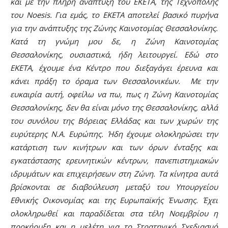
και με την πλήρη ανάπτυξη του ΕΚΕΤΑ, της Τεχνόπολης
του Noesis. Για εμάς, το ΕΚΕΤΑ αποτελεί βασικό πυρήνα
για την ανάπτυξης της Ζώνης Καινοτομίας Θεσσαλονίκης.
Κατά τη γνώμη μου δε, η Ζώνη Καινοτομίας
Θεσσαλονίκης, ουσιαστικά, ήδη λειτουργεί. Εδώ στο
ΕΚΕΤΑ, έχουμε ένα Κέντρο που διεξαγάγει έρευνα και
κάνει πράξη το όραμα των Θεσσαλονικέων. Με την
ευκαιρία αυτή, οφείλω να πω, πως η Ζώνη Καινοτομίας
Θεσσαλονίκης, δεν θα είναι μόνο της Θεσσαλονίκης, αλλά
του συνόλου της Βόρειας Ελλάδας και των χωρών της
ευρύτερης Ν.Α. Ευρώπης. Ήδη έχουμε ολοκληρώσει την
κατάρτιση των κινήτρων και των όρων ένταξης και
εγκατάστασης ερευνητικών κέντρων, πανεπιστημιακών
ιδρυμάτων και επιχειρήσεων στη Ζώνη. Τα κίνητρα αυτά
βρίσκονται σε διαβούλευση μεταξύ του Υπουργείου
Εθνικής Οικονομίας και της Ευρωπαϊκής Ένωσης. Έχει
ολοκληρωθεί και παραδίδεται στα τέλη Νοεμβρίου η
προκήρυξη και η μελέτη για το Στρατηγικό Σχεδιασμό