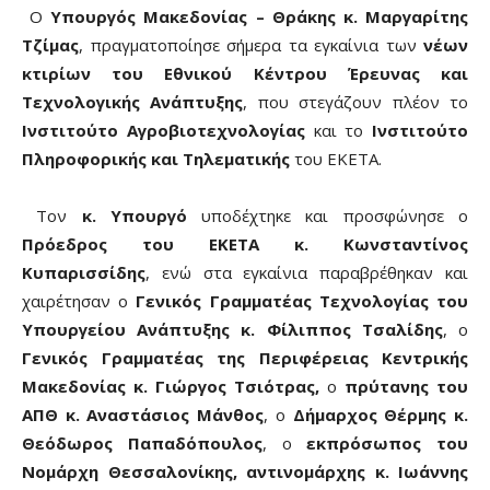
O
Υπουργός Μακεδονίας – Θράκης κ. Μαργαρίτης
Τζίμας
, πραγματοποίησε σήμερα τα εγκαίνια των
νέων
κτιρίων του Εθνικού Κέντρου Έρευνας και
Τεχνολογικής Ανάπτυξης
, που στεγάζουν πλέον το
Ινστιτούτο Αγροβιοτεχνολογίας
και το
Ινστιτούτο
Πληροφορικής και Τηλεματικής
του ΕΚΕΤΑ.
Τον
κ. Υπουργό
υποδέχτηκε και προσφώνησε ο
Πρόεδρος του ΕΚΕΤΑ κ. Κωνσταντίνος
Κυπαρισσίδης
, ενώ στα εγκαίνια παραβρέθηκαν και
χαιρέτησαν ο
Γενικός Γραμματέας Τεχνολογίας του
Υπουργείου Ανάπτυξης κ. Φίλιππος Τσαλίδης
, ο
Γενικός Γραμματέας της Περιφέρειας Κεντρικής
Μακεδονίας κ. Γιώργος Τσιότρας,
ο
πρύτανης του
ΑΠΘ κ. Αναστάσιος Μάνθος
, ο
Δήμαρχος Θέρμης κ.
Θεόδωρος Παπαδόπουλος
, ο
εκπρόσωπος του
Νομάρχη Θεσσαλονίκης, αντινομάρχης κ. Ιωάννης