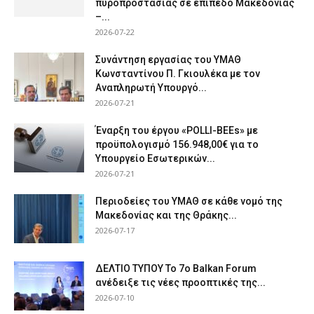
πυροπροστασίας σε επίπεδο Μακεδονίας
–...
2026-07-22
Συνάντηση εργασίας του ΥΜΑΘ
Κωνσταντίνου Π. Γκιουλέκα με τον
Αναπληρωτή Υπουργό...
2026-07-21
Έναρξη του έργου «POLLI-BEEs» με
προϋπολογισμό 156.948,00€ για το
Υπουργείο Εσωτερικών...
2026-07-21
Περιοδείες του ΥΜΑΘ σε κάθε νομό της
Μακεδονίας και της Θράκης...
2026-07-17
ΔΕΛΤΙΟ ΤΥΠΟΥ Το 7ο Balkan Forum
ανέδειξε τις νέες προοπτικές της...
2026-07-10