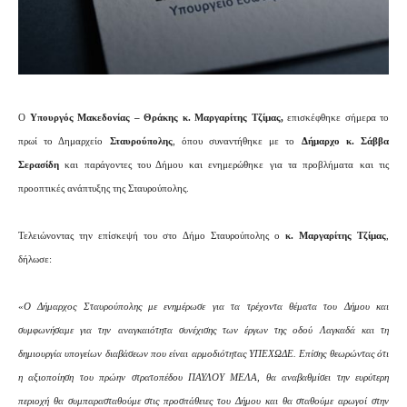
O
Υπουργός Μακεδονίας – Θράκης κ. Μαργαρίτης Τζίμας,
επισκέφθηκε σήμερα το
πρωί το Δημαρχείο
Σταυρούπολης
, όπου συναντήθηκε με το
Δήμαρχο
κ. Σάββα
Σερασίδη
και παράγοντες του Δήμου
και ενημερώθηκε για τα προβλήματα και τις
προοπτικές ανάπτυξης της Σταυρούπολης.
Τελειώνοντας την επίσκεψή του στο Δήμο Σταυρούπολης ο
κ. Μαργαρίτης Τζίμας
,
δήλωσε:
«
Ο Δήμαρχος Σταυρούπολης με ενημέρωσε για τα τρέχοντα θέματα του Δήμου και
συμφωνήσαμε για την αναγκαιότητα συνέχισης των έργων της οδού Λαγκαδά και τη
δημιουργία υπογείων διαβάσεων που είναι αρμοδιότητας ΥΠΕΧΩΔΕ. Επίσης θεωρώντας ότι
η αξιοποίηση του πρώην στρατοπέδου ΠΑΥΛΟΥ ΜΕΛΑ, θα αναβαθμίσει την ευρύτερη
περιοχή θα συμπαρασταθούμε στις προσπάθειες του Δήμου και θα σταθούμε αρωγοί στην