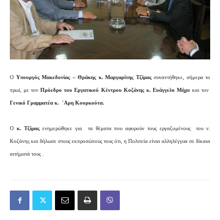
Ο
Υπουργός Μακεδονίας – Θράκης κ. Μαργαρίτης Τζίμας
συναντήθηκε, σήμερα το
πρωί, με τον
Πρόεδρο του Εργατικού Κέντρου Κοζάνης κ. Ευάγγελο Μήχο
και τον
Γενικό Γραμματέα κ.
´Α
ρη Κουρκούτα.
Ο
κ. Τζίμας
ενημερώθηκε για
τα θέματα που αφορούν τους εργαζομένους
του ν.
Κοζάνης και δήλωσε στους εκπροσώπους τους ότι, η Πολιτεία είναι αλληλέγγυα σε δίκαια
αιτήματά τους .