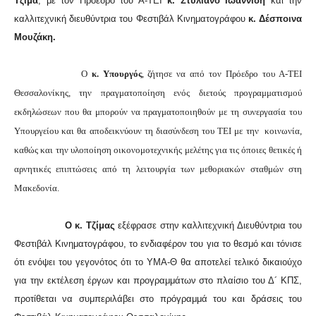
Τζίμα
, με τον Πρόεδρο του Α-ΤΕΙ
κ. Στυλιανό Ιωαννίδη
και την
καλλιτεχνική διευθύντρια του Φεστιβάλ Κινηματογράφου
κ. Δέσποινα
Μουζάκη.
Ο
κ. Υπουργός
, ζήτησε να από τον Πρόεδρο του Α-ΤΕΙ
Θεσσαλονίκης, την πραγματοποίηση ενός διετούς προγραμματισμού
εκδηλώσεων που θα μπορούν να πραγματοποιηθούν με τη συνεργασία του
Υπουργείου και θα αποδεικνύουν τη διασύνδεση του ΤΕΙ με την
κοινωνία,
καθώς και την υλοποίηση οικονομοτεχνικής μελέτης για τις όποιες θετικές ή
αρνητικές επιπτώσεις από τη λειτουργία των μεθοριακών σταθμών στη
Μακεδονία.
Ο κ. Τζίμας
εξέφρασε στην καλλιτεχνική Διευθύντρια του
Φεστιβάλ Κινηματογράφου, το ενδιαφέρον του για το θεσμό και τόνισε
ότι ενόψει του γεγονότος ότι το ΥΜΑ-Θ θα αποτελεί τελικό δικαιούχο
για την εκτέλεση έργων και προγραμμάτων στο πλαίσιο του Δ´ ΚΠΣ,
προτίθεται να συμπεριλάβει στο πρόγραμμά του και δράσεις του