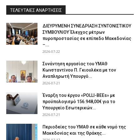
ΤΕΛΕΥΤΑΙΕΣ ΑΝΑΡΤΗΣΕΙΣ
ΔΙΕΥΡΥΜΕΝΗ ΣΥΝΕΔΡΙΑΣΗ ΣΥΝΤΟΝΙΣΤΙΚΟΥ
ΣΥΜΒΟΥΛΙΟΥ Έλεγχος μέτρων
πυροπροστασίας σε επίπεδο Μακεδονίας
–...
2026-07-22
Συνάντηση εργασίας του ΥΜΑΘ
Κωνσταντίνου Π. Γκιουλέκα με τον
Αναπληρωτή Υπουργό...
2026-07-21
Έναρξη του έργου «POLLI-BEEs» με
προϋπολογισμό 156.948,00€ για το
Υπουργείο Εσωτερικών...
2026-07-21
Περιοδείες του ΥΜΑΘ σε κάθε νομό της
Μακεδονίας και της Θράκης...
2026-07-17