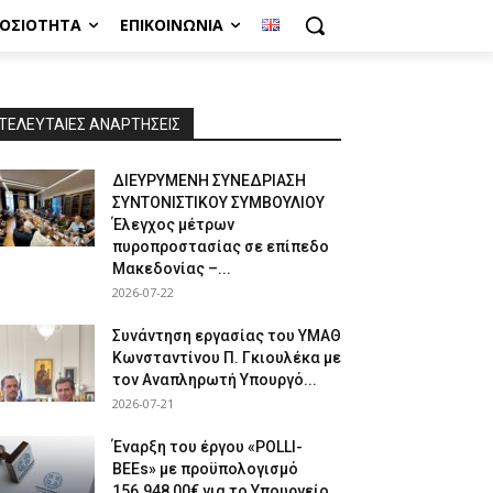
ΜΟΣΙΌΤΗΤΑ
ΕΠΙΚΟΙΝΩΝΊΑ
ΤΕΛΕΥΤΑΙΕΣ ΑΝΑΡΤΗΣΕΙΣ
ΔΙΕΥΡΥΜΕΝΗ ΣΥΝΕΔΡΙΑΣΗ
ΣΥΝΤΟΝΙΣΤΙΚΟΥ ΣΥΜΒΟΥΛΙΟΥ
Έλεγχος μέτρων
πυροπροστασίας σε επίπεδο
Μακεδονίας –...
2026-07-22
Συνάντηση εργασίας του ΥΜΑΘ
Κωνσταντίνου Π. Γκιουλέκα με
τον Αναπληρωτή Υπουργό...
2026-07-21
Έναρξη του έργου «POLLI-
BEEs» με προϋπολογισμό
156.948,00€ για το Υπουργείο