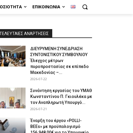
ΜΟΣΙΌΤΗΤΑ
ΕΠΙΚΟΙΝΩΝΊΑ
ΤΕΛΕΥΤΑΙΕΣ ΑΝΑΡΤΗΣΕΙΣ
ΔΙΕΥΡΥΜΕΝΗ ΣΥΝΕΔΡΙΑΣΗ
ΣΥΝΤΟΝΙΣΤΙΚΟΥ ΣΥΜΒΟΥΛΙΟΥ
Έλεγχος μέτρων
πυροπροστασίας σε επίπεδο
Μακεδονίας –...
2026-07-22
Συνάντηση εργασίας του ΥΜΑΘ
Κωνσταντίνου Π. Γκιουλέκα με
τον Αναπληρωτή Υπουργό...
2026-07-21
Έναρξη του έργου «POLLI-
BEEs» με προϋπολογισμό
156.948,00€ για το Υπουργείο