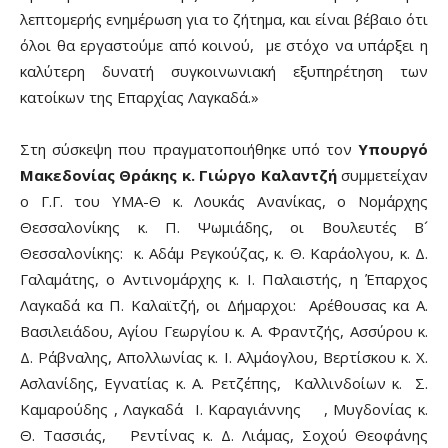
λεπτομερής ενημέρωση για το ζήτημα, και είναι βέβαιο ότι
όλοι θα εργαστούμε από κοινού, με στόχο να υπάρξει η
καλύτερη δυνατή συγκοινωνιακή εξυπηρέτηση των
κατοίκων της Επαρχίας Λαγκαδά.»
Στη σύσκεψη που πραγματοποιήθηκε υπό τον
Υπουργό
Μακεδονίας Θράκης κ. Γιώργο Καλαντζή
συμμετείχαν
ο Γ.Γ. του ΥΜΑ-Θ κ. Λουκάς Ανανίκας, ο Νομάρχης
Θεσσαλονίκης κ. Π. Ψωμιάδης, οι Βουλευτές Β´
Θεσσαλονίκης: κ. Αδάμ Ρεγκούζας, κ. Θ. Καράολγου, κ. Δ.
Γαλαμάτης, ο Αντινομάρχης κ. Ι. Παλαιστής, η Έπαρχος
Λαγκαδά κα Π. Καλαϊτζή, οι Δήμαρχοι: Αρέθουσας κα Α.
Βασιλειάδου, Αγίου Γεωργίου κ. Α. Φραντζής, Ασσύρου κ.
Δ. Ράβναλης, Απολλωνίας κ. Ι. Αλμάογλου, Βερτίσκου κ. Χ.
Ασλανίδης, Εγνατίας κ. Α. Ρετζέπης, Καλλινδοίων κ. Σ.
Καμαρούδης , Λαγκαδά Ι. Καραγιάννης , Μυγδονίας κ.
Θ. Τασσιάς, Ρεντίνας κ. Δ. Λιάμας, Σοχού Θεοφάνης