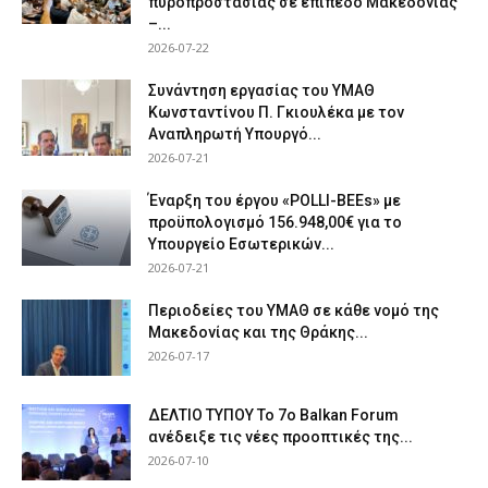
πυροπροστασίας σε επίπεδο Μακεδονίας
–...
2026-07-22
Συνάντηση εργασίας του ΥΜΑΘ
Κωνσταντίνου Π. Γκιουλέκα με τον
Αναπληρωτή Υπουργό...
2026-07-21
Έναρξη του έργου «POLLI-BEEs» με
προϋπολογισμό 156.948,00€ για το
Υπουργείο Εσωτερικών...
2026-07-21
Περιοδείες του ΥΜΑΘ σε κάθε νομό της
Μακεδονίας και της Θράκης...
2026-07-17
ΔΕΛΤΙΟ ΤΥΠΟΥ Το 7ο Balkan Forum
ανέδειξε τις νέες προοπτικές της...
2026-07-10