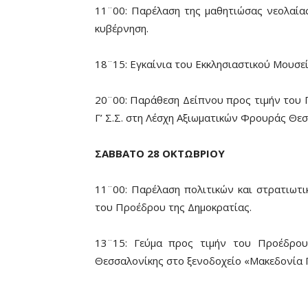
11¨00: Παρέλαση της μαθητιώσας νεολαία
κυβέρνηση.
18¨15: Εγκαίνια του Εκκλησιαστικού Μουσε
20¨00: Παράθεση Δείπνου προς τιμήν του 
Γ’ Σ.Σ. στη Λέσχη Αξιωματικών Φρουράς Θεσ
ΣΑΒΒΑΤΟ 28 ΟΚΤΩΒΡΙΟΥ
11¨00: Παρέλαση πολιτικών και στρατιωτ
του Προέδρου της Δημοκρατίας.
13¨15: Γεύμα προς τιμήν του Προέδρου
Θεσσαλονίκης στο ξενοδοχείο «Μακεδονία 