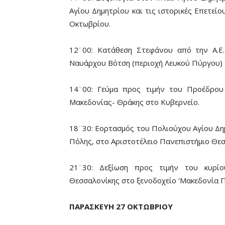
Αγίου Δημητρίου και τις ιστορικές Επετεί
Οκτωβρίου.
12¨00: Κατάθεση Στεφάνου από την Α.Ε
Ναυάρχου Βότση (περιοχή Λευκού Πύργου)
14¨00: Γεύμα προς τιμήν του Προέδρου
Μακεδονίας- Θράκης στο Κυβερνείο.
18¨30: Εορτασμός του Πολιούχου Αγίου Δημ
Πόλης, στο Αριστοτέλειο Πανεπιστήμιο Θεσ
21¨30: Δεξίωση προς τιμήν του κυρί
Θεσσαλονίκης στο ξενοδοχείο ‘Μακεδονία Π
ΠΑΡΑΣΚΕΥΗ 27 ΟΚΤΩΒΡΙΟΥ