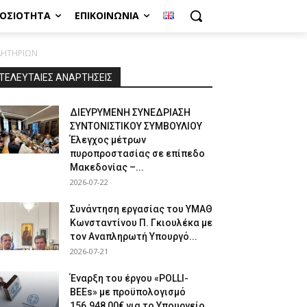
ΜΟΣΙΌΤΗΤΑ
ΕΠΙΚΟΙΝΩΝΊΑ
ΛΗΤΗΡΙΩΝ
ΤΕΛΕΥΤΑΙΕΣ ΑΝΑΡΤΗΣΕΙΣ
ΔΙΕΥΡΥΜΕΝΗ ΣΥΝΕΔΡΙΑΣΗ
ΣΥΝΤΟΝΙΣΤΙΚΟΥ ΣΥΜΒΟΥΛΙΟΥ
Έλεγχος μέτρων
πυροπροστασίας σε επίπεδο
Μακεδονίας –...
2026-07-22
Συνάντηση εργασίας του ΥΜΑΘ
Κωνσταντίνου Π. Γκιουλέκα με
τον Αναπληρωτή Υπουργό...
2026-07-21
Έναρξη του έργου «POLLI-
BEEs» με προϋπολογισμό
156.948,00€ για το Υπουργείο