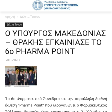
Αρχική
Δελτία Τύπου
Δελτία Τύπου
Ο ΥΠΟΥΡΓΟΣ ΜΑΚΕΔΟΝΙΑΣ
– ΘΡΑΚΗΣ ΕΓΚΑΙΝΙΑΣΕ ΤΟ
6ο PHARMA POINT
2006-10-07
Το 6ο Φαρμακευτικό Συνέδριο και την παράλληλη διεθνή
έκθεση “Pharma Point” που διοργανώνει ο Φαρμακευτικός
Σύλλογος Θεσσαλονίκης, εγκαινίασε στις 21¨00 χθες το