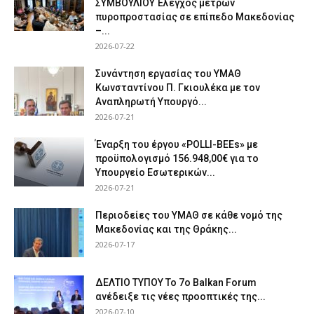
ΣΥΜΒΟΥΛΙΟΥ Έλεγχος μέτρων
πυροπροστασίας σε επίπεδο Μακεδονίας
–...
2026-07-22
Συνάντηση εργασίας του ΥΜΑΘ
Κωνσταντίνου Π. Γκιουλέκα με τον
Αναπληρωτή Υπουργό...
2026-07-21
Έναρξη του έργου «POLLI-BEEs» με
προϋπολογισμό 156.948,00€ για το
Υπουργείο Εσωτερικών...
2026-07-21
Περιοδείες του ΥΜΑΘ σε κάθε νομό της
Μακεδονίας και της Θράκης...
2026-07-17
ΔΕΛΤΙΟ ΤΥΠΟΥ Το 7ο Balkan Forum
ανέδειξε τις νέες προοπτικές της...
2026-07-10