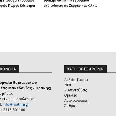
ή Υπουργό Υποδομών
Θράκης Αυτήν την εβδομάδα
ορών Γιώργο Κώτσηρα
εκδηλώσεις σε Σέρρες και Κιλκίς
ΙΚΟΙΝΩΝΙΑ
ΚΑΤΗΓΟΡΙΕΣ ΑΡΘΡΩΝ
Δελτία Τύπου
υργείο Εσωτερικών
Νέα
μέας Μακεδονίας - Θράκης)
Συνεντεύξεις
κητήριο,
Ομιλίες
 54123, Θεσσαλονίκη
Ανακοινώσεις
l:
info@mathra.gr
Άρθρα
 : 2313-501100