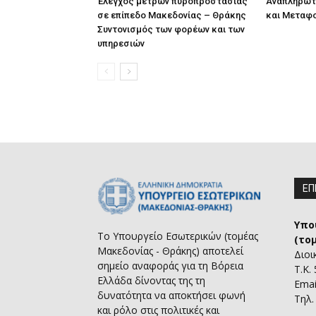
Έλεγχος μέτρων πυροπροστασίας
Αναπληρωτ
σε επίπεδο Μακεδονίας – Θράκης
και Μεταφ
Συντονισμός των φορέων και των
υπηρεσιών
ΕΠ
Υπο
Το Υπουργείο Εσωτερικών (τομέας
(το
Μακεδονίας - Θράκης) αποτελεί
Διοι
σημείο αναφοράς για τη Βόρεια
Τ.Κ.
Ελλάδα δίνοντας της τη
Emai
δυνατότητα να αποκτήσει φωνή
Τηλ.
και ρόλο στις πολιτικές και