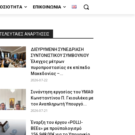
ΜΟΣΙΌΤΗΤΑ
ΕΠΙΚΟΙΝΩΝΊΑ
ΤΕΛΕΥΤΑΙΕΣ ΑΝΑΡΤΗΣΕΙΣ
ΔΙΕΥΡΥΜΕΝΗ ΣΥΝΕΔΡΙΑΣΗ
ΣΥΝΤΟΝΙΣΤΙΚΟΥ ΣΥΜΒΟΥΛΙΟΥ
Έλεγχος μέτρων
πυροπροστασίας σε επίπεδο
Μακεδονίας –...
2026-07-22
Συνάντηση εργασίας του ΥΜΑΘ
Κωνσταντίνου Π. Γκιουλέκα με
τον Αναπληρωτή Υπουργό...
2026-07-21
Έναρξη του έργου «POLLI-
BEEs» με προϋπολογισμό
156.948,00€ για το Υπουργείο