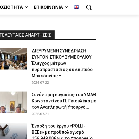
ΜΟΣΙΌΤΗΤΑ
ΕΠΙΚΟΙΝΩΝΊΑ
ΤΕΛΕΥΤΑΙΕΣ ΑΝΑΡΤΗΣΕΙΣ
ΔΙΕΥΡΥΜΕΝΗ ΣΥΝΕΔΡΙΑΣΗ
ΣΥΝΤΟΝΙΣΤΙΚΟΥ ΣΥΜΒΟΥΛΙΟΥ
Έλεγχος μέτρων
πυροπροστασίας σε επίπεδο
Μακεδονίας –...
2026-07-22
Συνάντηση εργασίας του ΥΜΑΘ
Κωνσταντίνου Π. Γκιουλέκα με
τον Αναπληρωτή Υπουργό...
2026-07-21
Έναρξη του έργου «POLLI-
BEEs» με προϋπολογισμό
156.948,00€ για το Υπουργείο