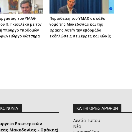
 εργασίας του ΥΜΑΘ
Περιοδείες του ΥΜΑΘ σε κάθε
ου Π. Γκιουλέκα με τον
νομό της Μακεδονίας και της
ή Υπουργό Υποδομών
Θράκης Αυτήν την εβδομάδα
ορών Γιώργο Κώτσηρα
εκδηλώσεις σε Σέρρες και Κιλκίς
ΙΚΟΙΝΩΝΙΑ
ΚΑΤΗΓΟΡΙΕΣ ΑΡΘΡΩΝ
Δελτία Τύπου
υργείο Εσωτερικών
Νέα
μέας Μακεδονίας - Θράκης)