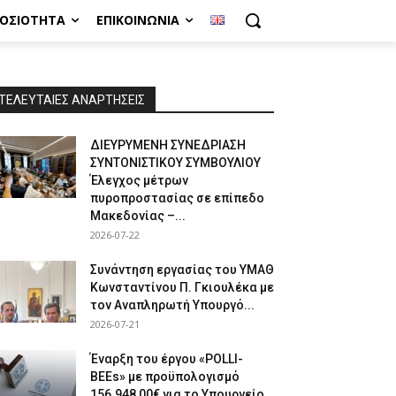
ΜΟΣΙΌΤΗΤΑ
ΕΠΙΚΟΙΝΩΝΊΑ
ΤΕΛΕΥΤΑΙΕΣ ΑΝΑΡΤΗΣΕΙΣ
ΔΙΕΥΡΥΜΕΝΗ ΣΥΝΕΔΡΙΑΣΗ
ΣΥΝΤΟΝΙΣΤΙΚΟΥ ΣΥΜΒΟΥΛΙΟΥ
Έλεγχος μέτρων
πυροπροστασίας σε επίπεδο
Μακεδονίας –...
2026-07-22
Συνάντηση εργασίας του ΥΜΑΘ
Κωνσταντίνου Π. Γκιουλέκα με
τον Αναπληρωτή Υπουργό...
2026-07-21
Έναρξη του έργου «POLLI-
BEEs» με προϋπολογισμό
156.948,00€ για το Υπουργείο