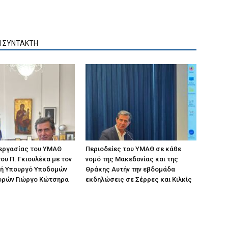
Ν ΣΥΝΤΑΚΤΗ
 εργασίας του ΥΜΑΘ
Περιοδείες του ΥΜΑΘ σε κάθε
ου Π. Γκιουλέκα με τον
νομό της Μακεδονίας και της
ή Υπουργό Υποδομών
Θράκης Αυτήν την εβδομάδα
ορών Γιώργο Κώτσηρα
εκδηλώσεις σε Σέρρες και Κιλκίς