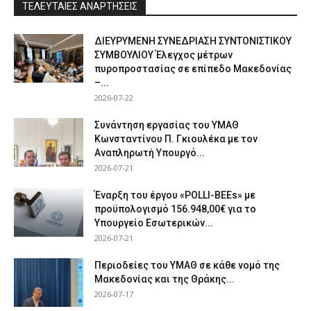
ΤΕΛΕΥΤΑΙΕΣ ΑΝΑΡΤΗΣΕΙΣ
ΔΙΕΥΡΥΜΕΝΗ ΣΥΝΕΔΡΙΑΣΗ ΣΥΝΤΟΝΙΣΤΙΚΟΥ
ΣΥΜΒΟΥΛΙΟΥ Έλεγχος μέτρων
πυροπροστασίας σε επίπεδο Μακεδονίας
–...
2026-07-22
Συνάντηση εργασίας του ΥΜΑΘ
Κωνσταντίνου Π. Γκιουλέκα με τον
Αναπληρωτή Υπουργό...
2026-07-21
Έναρξη του έργου «POLLI-BEEs» με
προϋπολογισμό 156.948,00€ για το
Υπουργείο Εσωτερικών...
2026-07-21
Περιοδείες του ΥΜΑΘ σε κάθε νομό της
Μακεδονίας και της Θράκης...
2026-07-17