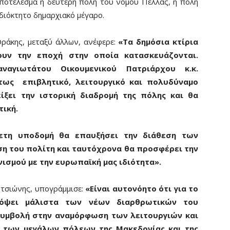
αποτέλεσμα η δεύτερη πόλη του νομού Πέλλας, η πόλη
ιδιόκτητο δημαρχιακό μέγαρο.
ράκης, μεταξύ άλλων, ανέφερε:
«Τα δημόσια κτίρια
υν την εποχή στην οποία κατασκευάζονται.
ναγιωτάτου Οικουμενικού Πατριάρχου κ.κ.
ντως επιβλητικό, λειτουργικό και πολυδύναμο
ίξει την ιστορική διαδρομή της πόλης και θα
ική.
νετη υποδομή θα επαυξήσει την διάθεση των
η του πολίτη και ταυτόχρονα θα προσφέρει την
νισμού με την ευρωπαϊκή μας ιδιότητα».
ρτσιώνης, υπογράμμισε:
«Είναι αυτονόητο ότι για το
νόψει μάλιστα των νέων διαρθρωτικών του
συμβολή στην αναμόρφωση των λειτουργιών και
 των μεγάλων πόλεων της Μακεδονίας και της