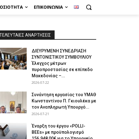
ΜΟΣΙΌΤΗΤΑ
ΕΠΙΚΟΙΝΩΝΊΑ
ΤΕΛΕΥΤΑΙΕΣ ΑΝΑΡΤΗΣΕΙΣ
ΔΙΕΥΡΥΜΕΝΗ ΣΥΝΕΔΡΙΑΣΗ
ΣΥΝΤΟΝΙΣΤΙΚΟΥ ΣΥΜΒΟΥΛΙΟΥ
Έλεγχος μέτρων
πυροπροστασίας σε επίπεδο
Μακεδονίας –...
2026-07-22
Συνάντηση εργασίας του ΥΜΑΘ
Κωνσταντίνου Π. Γκιουλέκα με
τον Αναπληρωτή Υπουργό...
2026-07-21
Έναρξη του έργου «POLLI-
BEEs» με προϋπολογισμό
156.948,00€ για το Υπουργείο