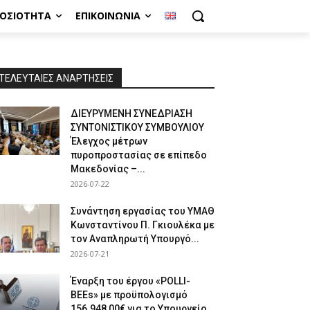
ΜΟΣΙΌΤΗΤΑ
ΕΠΙΚΟΙΝΩΝΊΑ
ΤΕΛΕΥΤΑΙΕΣ ΑΝΑΡΤΗΣΕΙΣ
ΔΙΕΥΡΥΜΕΝΗ ΣΥΝΕΔΡΙΑΣΗ
ΣΥΝΤΟΝΙΣΤΙΚΟΥ ΣΥΜΒΟΥΛΙΟΥ
Έλεγχος μέτρων
πυροπροστασίας σε επίπεδο
Μακεδονίας –...
2026-07-22
Συνάντηση εργασίας του ΥΜΑΘ
Κωνσταντίνου Π. Γκιουλέκα με
τον Αναπληρωτή Υπουργό...
2026-07-21
Έναρξη του έργου «POLLI-
BEEs» με προϋπολογισμό
156.948,00€ για το Υπουργείο