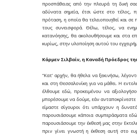
προσπάθειας από την πλευρά τη δική σας
αδύνατα σημεία, έτσι ώστε στο τέλος, 
πρόταση, η οποία θα τελειοποιηθεί και σε π
τους συνεισφορά. Θέλω, τέλος, να ενη
κατανόησης, θα ακολουθήσουμε και στα επό
κυρίως, στην υλοποίηση αυτού του εγχειρήμ
Κάρμεν Σιλβαίν, η Καναδή Πρόεδρος τη
“Κατ’ αρχήν, θα ήθελα να ξεκινήσω, λέγον
και στη Θεσσαλονίκη για να μάθει. Η εντο
έλθουμε εδώ, προκειμένου να αξιολογήσ
μπορέσουμε να δούμε, εάν ανταποκρίνεστε σ
είμαστε σίγουροι ότι υπάρχουν η δυνατό
παρουσιάσουμε κάποια συμπεράσματα εδώ σ
παρουσιάσουμε την έκθεσή μας στην Εκτελε
πριν γίνει γνωστή η έκθεση αυτή στο ευρ