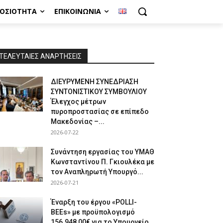
ΜΟΣΙΌΤΗΤΑ
ΕΠΙΚΟΙΝΩΝΊΑ
ΤΕΛΕΥΤΑΙΕΣ ΑΝΑΡΤΗΣΕΙΣ
ΔΙΕΥΡΥΜΕΝΗ ΣΥΝΕΔΡΙΑΣΗ
ΣΥΝΤΟΝΙΣΤΙΚΟΥ ΣΥΜΒΟΥΛΙΟΥ
Έλεγχος μέτρων
πυροπροστασίας σε επίπεδο
Μακεδονίας –...
2026-07-22
Συνάντηση εργασίας του ΥΜΑΘ
Κωνσταντίνου Π. Γκιουλέκα με
τον Αναπληρωτή Υπουργό...
2026-07-21
Έναρξη του έργου «POLLI-
BEEs» με προϋπολογισμό
156.948,00€ για το Υπουργείο