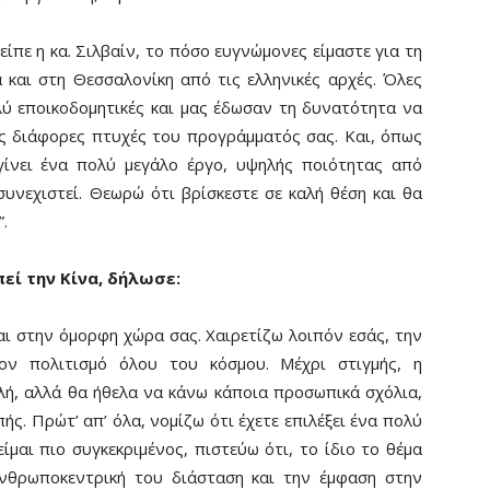
είπε η κα. Σιλβαίν, το πόσο ευγνώμονες είμαστε για τη
 και στη Θεσσαλονίκη από τις ελληνικές αρχές. Όλες
λύ εποικοδομητικές και μας έδωσαν τη δυνατότητα να
ις διάφορες πτυχές του προγράμματός σας. Και, όπως
 γίνει ένα πολύ μεγάλο έργο, υψηλής ποιότητας από
υνεχιστεί. Θεωρώ ότι βρίσκεστε σε καλή θέση και θα
.
εί την Κίνα, δήλωσε:
και στην όμορφη χώρα σας. Χαιρετίζω λοιπόν εσάς, την
ν πολιτισμό όλου του κόσμου. Μέχρι στιγμής, η
λή, αλλά θα ήθελα να κάνω κάποια προσωπικά σχόλια,
ής. Πρώτ’ απ’ όλα, νομίζω ότι έχετε επιλέξει ένα πολύ
είμαι πιο συγκεκριμένος, πιστεύω ότι, το ίδιο το θέμα
ανθρωποκεντρική του διάσταση και την έμφαση στην