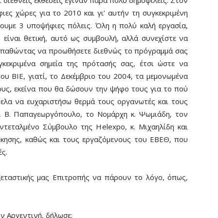
οι διεθνείς εκθέσεις έγιναν πάρα πολύ δημοφιλείς. Στον
ες χώρες για το 2010 και γι’ αυτήν τη συγκεκριμένη
ουμε 3 υποψήφιες πόλεις. Όλη η πολύ καλή εργασία,
 είναι θετική, αυτό ως συμβουλή, αλλά συνεχίστε να
οσπαθώντας να προωθήσετε διεθνώς το πρόγραμμά σας
γκεκριμένα σημεία της πρότασής σας, έτσι ώστε να
ου ΒΙΕ, γιατί, το Δεκέμβριο του 2004, τα μεμονωμένα
υς, εκείνα που θα δώσουν την ψήφο τους για το πού
θελα να ευχαριστήσω θερμά τους οργανωτές και τους
, Β. Παπαγεωργόπουλο, το Νομάρχη κ. Ψωμιάδη, τον
τεταλμένο Σύμβουλο της Helexpo, κ. Μιχαηλίδη και
ίκησης, καθώς και τους εργαζόμενους του ΕΒΕΘ, που
ς.
ξεταστικής μας Επιτροπής να πάρουν το λόγο, όπως,
ν Αργεντινή, δήλωσε: