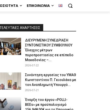
ΜΟΣΙΌΤΗΤΑ
ΕΠΙΚΟΙΝΩΝΊΑ
ΤΕΛΕΥΤΑΙΕΣ ΑΝΑΡΤΗΣΕΙΣ
ΔΙΕΥΡΥΜΕΝΗ ΣΥΝΕΔΡΙΑΣΗ
ΣΥΝΤΟΝΙΣΤΙΚΟΥ ΣΥΜΒΟΥΛΙΟΥ
Έλεγχος μέτρων
πυροπροστασίας σε επίπεδο
Μακεδονίας –...
2026-07-22
Συνάντηση εργασίας του ΥΜΑΘ
Κωνσταντίνου Π. Γκιουλέκα με
τον Αναπληρωτή Υπουργό...
2026-07-21
Έναρξη του έργου «POLLI-
BEEs» με προϋπολογισμό
156.948,00€ για το Υπουργείο