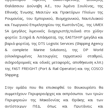
Θαλάσσιου Δούναβη Α.Ε., του λιμένα Σουλίνας, της
Εθνικής Ένωσης Μεσιτών και Πρακτόρων Πλοίων της
Ρουμανίας, του Εμπορικού, Βιομηχανικού, Ναυτιλιακού
και Γεωργικού Επιμελητηρίου της Κωστάντζας, της UMEX
SA (μεγάλος λιμενικός διαχειριστής/ειδικά στο χύδην
φορτίο: Σιτηρά & Λιπάσματα), της EASTSHIP (μεγάλα και
βαριά φορτία), της DTS Logistic Services (Shipping Agency
& complete Marine Solutions), της DP World
(ολοκληρωμένες λειτουργίες τερματικού σταθμού,
σιδηροδρομικές και οδικές μεταφορές, αποθήκευση κ.λπ.)
της FAST FREIGHT (Port & Rail Operator) και της COSCO
Shipping.
Στην ομάδα που θα επισκεφθεί το Βουκουρέστι θα
συμμετέχουν Περιφερειάρχες και εκπρόσωποι των τριών
Περιφερειών της Μακεδονίας και Θράκης και των
αντίστοιχων ΠΕΔ, όπως και Πρυτάνεις και